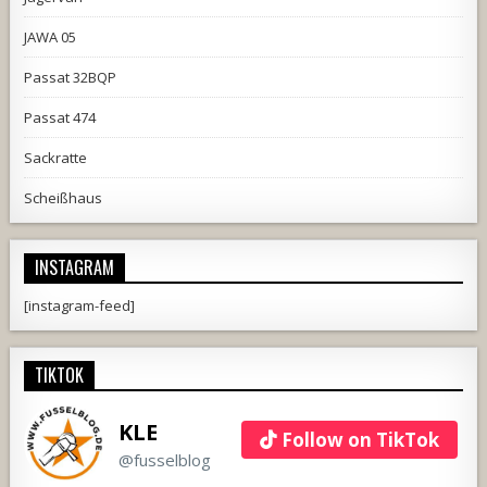
JAWA 05
Passat 32BQP
Passat 474
Sackratte
Scheißhaus
INSTAGRAM
[instagram-feed]
TIKTOK
KLE
Follow on TikTok
@fusselblog