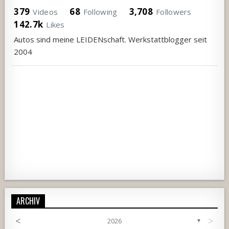
379
68
3,708
Videos
Following
Followers
142.7k
Likes
Autos sind meine LEIDENschaft. Werkstattblogger seit
2004
ARCHIV
<
>
2026
▼
669
65
1
405
21