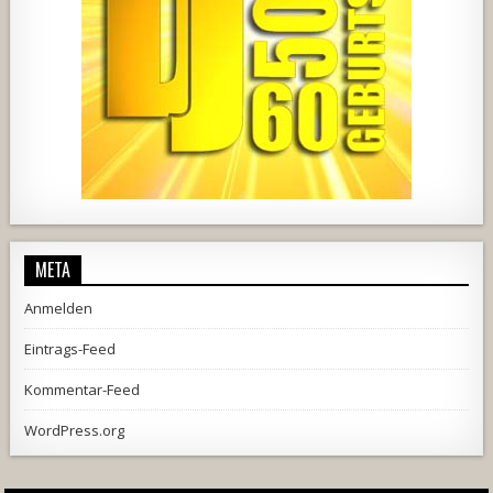
728
71
5
1238
154
2
META
Anmelden
Eintrags-Feed
Kommentar-Feed
WordPress.org