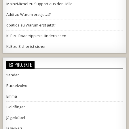
MainzMichel
zu
Support aus der Hölle
Addi
zu
Warum erst jetzt?
opatios
zu
Warum erst jetzt?
KLE
zu
Roadtripp mit Hindernissen
KLE
zu
Sicher ist sicher
EX PROJEKTE
5ender
Buckelvolvo
Emma
Goldfinger
Jägerkübel
Jägervari