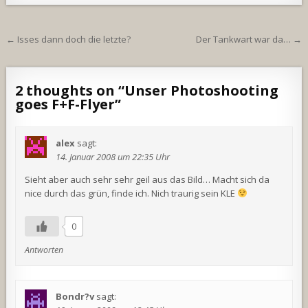
Beitragsnavigation
← Isses dann doch die letzte?
Der Tankwart war da… →
2 thoughts on “
Unser Photoshooting
goes F+F-Flyer
”
alex
sagt:
14. Januar 2008 um 22:35 Uhr
Sieht aber auch sehr sehr geil aus das Bild… Macht sich da
nice durch das grün, finde ich. Nich traurig sein KLE
0
Antworten
Bondr?v
sagt: