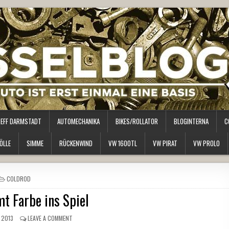
REFF DARMSTADT
AUTOMECHANIKA
BIKES/ROLLATOR
BLOGINTERNA
C
ÖLLE
SIMME
RÜCKENWIND
VW 1600TL
VW PIRAT
VW PROLO
POSTED
COLDROD
IN
t Farbe ins Spiel
 2013
LEAVE A COMMENT