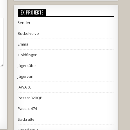
EX PROJEKTE
5ender
Buckelvolvo
Emma
Goldfinger
Jägerkübel
Jägervari
JAWA 05
Passat 32BQP
Passat 474
Sackratte
Scheißhaus