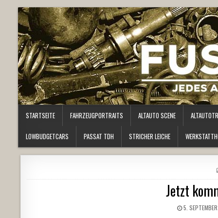
STARTSEITE
FAHRZEUGPORTRAITS
ALTAUTO SCENE
ALTAUTOT
LOWBUDGETCARS
PASSAT TDH
STRICHER LEICHE
WERKSTATTH
Jetzt komm
5. SEPTEMBER