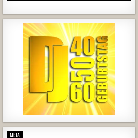
420
21
1838
204
10
2537
239
2
737
71
5
META