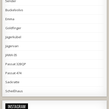
5ender
Buckelvolvo
Emma
Goldfinger
Jägerkübel
Jägervari
JAWA 05
Passat 32BQP
Passat 474
Sackratte
Scheißhaus
INSTAGRAM