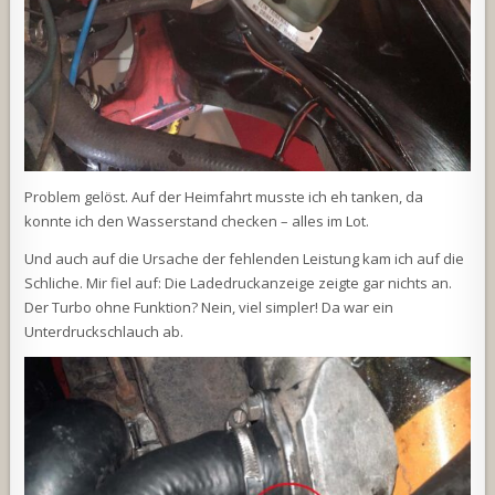
Problem gelöst. Auf der Heimfahrt musste ich eh tanken, da
konnte ich den Wasserstand checken – alles im Lot.
Und auch auf die Ursache der fehlenden Leistung kam ich auf die
Schliche. Mir fiel auf: Die Ladedruckanzeige zeigte gar nichts an.
Der Turbo ohne Funktion? Nein, viel simpler! Da war ein
Unterdruckschlauch ab.