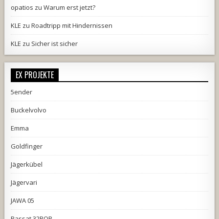
opatios
zu
Warum erst jetzt?
KLE
zu
Roadtripp mit Hindernissen
KLE
zu
Sicher ist sicher
EX PROJEKTE
5ender
Buckelvolvo
Emma
Goldfinger
Jägerkübel
Jägervari
JAWA 05
Passat 32BQP