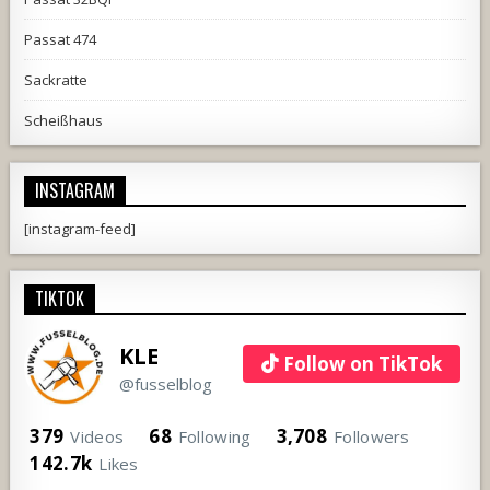
Passat 474
Sackratte
Scheißhaus
INSTAGRAM
[instagram-feed]
TIKTOK
KLE
Follow on TikTok
@fusselblog
379
68
3,708
Videos
Following
Followers
142.7k
Likes