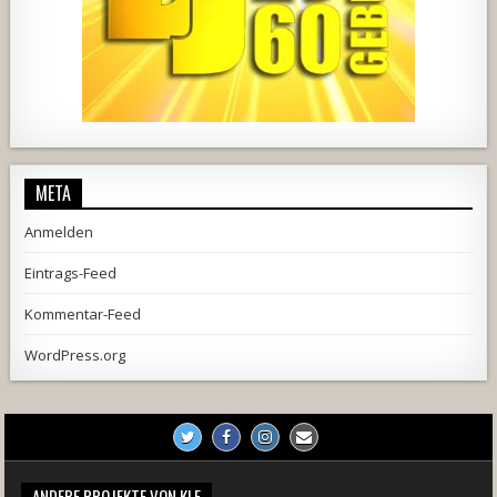
728
71
5
1238
154
2
META
Anmelden
Eintrags-Feed
Kommentar-Feed
WordPress.org
ANDERE PROJEKTE VON KLE