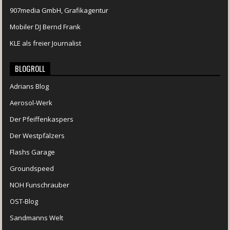
907media GmbH, Grafikagentur
Mobiler DJ Bernd Frank
KLE als freier Journalist
BLOGROLL
Adrians Blog
Aerosol-Werk
Der Pfeiffenkaspers
Der Westpfälzers
Flashs Garage
Groundspeed
NOH Funschrauber
OST-Blog
Sandmanns Welt