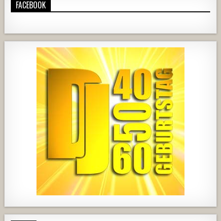
FACEBOOK
919
67
3
737
71
2
444
21
1870
206
10