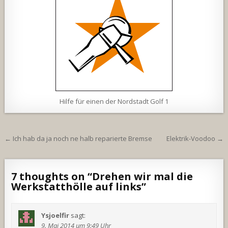
Hilfe für einen der Nordstadt Golf 1
Beitragsnavigation
← Ich hab da ja noch ne halb reparierte Bremse
Elektrik-Voodoo →
7 thoughts on “
Drehen wir mal die
Werkstatthölle auf links
”
Ysjoelfir
sagt:
9. Mai 2014 um 9:49 Uhr