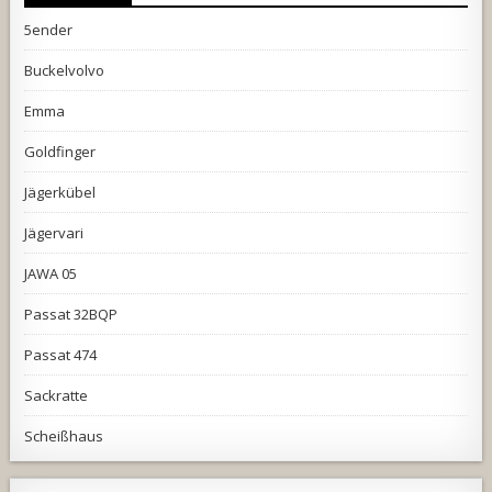
5ender
Buckelvolvo
Emma
Goldfinger
Jägerkübel
Jägervari
JAWA 05
Passat 32BQP
Passat 474
Sackratte
Scheißhaus