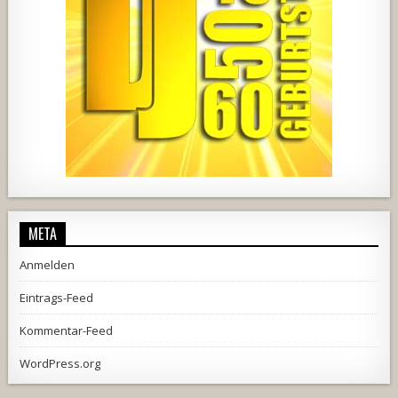
728
71
5
1238
154
2
META
Anmelden
Eintrags-Feed
Kommentar-Feed
WordPress.org