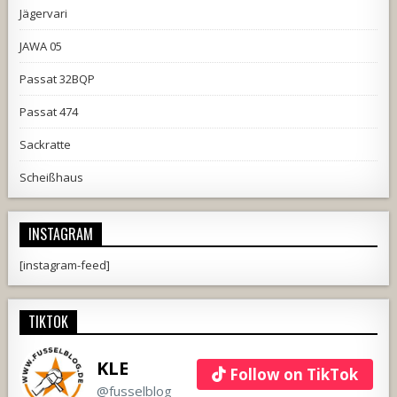
Jägervari
JAWA 05
Passat 32BQP
Passat 474
Sackratte
Scheißhaus
INSTAGRAM
[instagram-feed]
TIKTOK
KLE
Follow on TikTok
@fusselblog