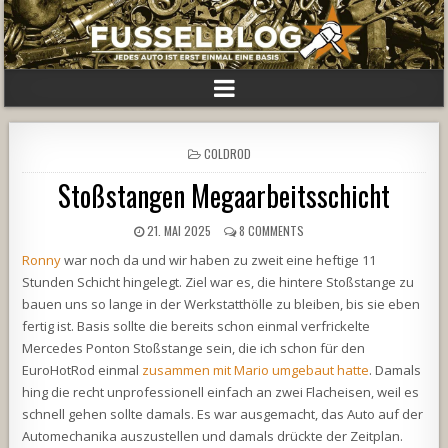
POSTED
COLDROD
IN
Stoßstangen Megaarbeitsschicht
21. MAI 2025
8 COMMENTS
Ronny
war noch da und wir haben zu zweit eine heftige 11
Stunden Schicht hingelegt. Ziel war es, die hintere Stoßstange zu
bauen uns so lange in der Werkstatthölle zu bleiben, bis sie eben
fertig ist. Basis sollte die bereits schon einmal verfrickelte
Mercedes Ponton Stoßstange sein, die ich schon für den
EuroHotRod einmal
zusammen mit Mario umgebaut hatte
. Damals
hing die recht unprofessionell einfach an zwei Flacheisen, weil es
schnell gehen sollte damals. Es war ausgemacht, das Auto auf der
Automechanika auszustellen und damals drückte der Zeitplan.