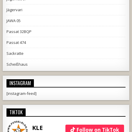
Jägervari
JAWA 05
Passat 32BQP
Passat 474
Sackratte
Scheißhaus
INSTAGRAM
[instagram-feed]
TIKTOK
KLE
Follow on TikTok