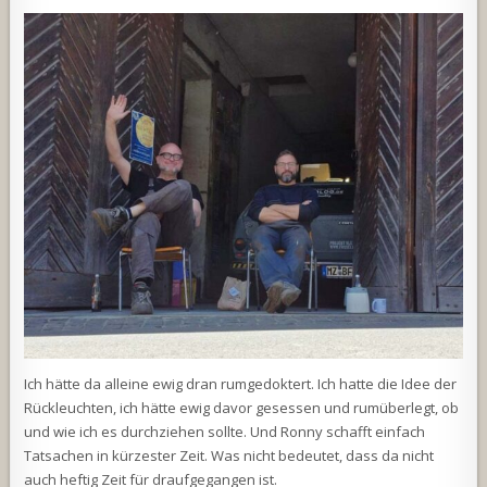
Ich hätte da alleine ewig dran rumgedoktert. Ich hatte die Idee der
Rückleuchten, ich hätte ewig davor gesessen und rumüberlegt, ob
und wie ich es durchziehen sollte. Und Ronny schafft einfach
Tatsachen in kürzester Zeit. Was nicht bedeutet, dass da nicht
auch heftig Zeit für draufgegangen ist.