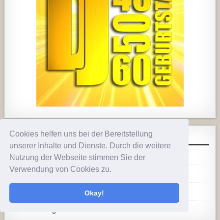
444
21
1870
206
10
Cookies helfen uns bei der Bereitstellung
META
unserer Inhalte und Dienste. Durch die weitere
Anmelden
Nutzung der Webseite stimmen Sie der
Verwendung von Cookies zu.
Eintrags-Feed
Kommentar-Feed
Okay!
WordPress.org