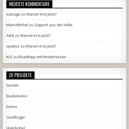
NEUESTE KOMMENTARE
outrage
zu
Warum erst jetzt?
MainzMichel
zu
Support aus der Hölle
Addi
zu
Warum erst jetzt?
opatios
zu
Warum erst jetzt?
KLE
zu
Roadtripp mit Hindernissen
EX PROJEKTE
5ender
Buckelvolvo
Emma
Goldfinger
Jägerkübel