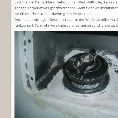
Es ist heiß in Deutschland. Selbst in der Werkstatthölle, die ke
ganzen Körper etwas geschwitzt habe, klebte der Werkstattstram
sie riß im Schritt. Nein – davon gibt?s keine Bilder :.
Doch u den wichtigen Geschehnissen in der Werkstatthölle: Na 
funktioniert. Tankrohr vorsichtig durchgefummelt und ja, sie tut e