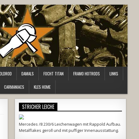
OLDROD
DAMALS
FOCHT TITAN
FRAMO HOTRODS
LINKS
CARMANIACS
KLES HOME
STRICHER LEICHE
Mercedes /8 230/6 Leichenwagen mit Rappold Aufbau.
Metalflakes geroll und mit puffiger Innenausstattung.