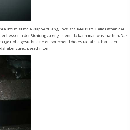
aubt ist, sitzt die Klappe zu eng, links ist zuviel Platz. Beim Öffnen der
 Aber besser in der Richtung zu eng – denn da kann man was machen. Das
richtige Höhe gesucht, eine entsprechend dickes Metallstück aus den
dshalter zurechtgeschnitten.