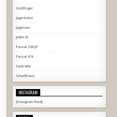
Goldfinger
Jägerkübel
Jägervari
JAWA 05
Passat 32BQP
Passat 474
Sackratte
Scheißhaus
INSTAGRAM
[instagram-feed]