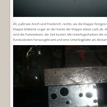
Äh, paßt wie Arsch und Friederich. rechts, wo die Klappe festgeschr
Klappe blätterte sogar an der Kante der Klappe etwas Lack ab.
sind die Fummeleien, die Zeit kosten. Mit Unterlegscheiben die 
Funduskisten herausgekramt und eine Unterlegplatte als Abstan