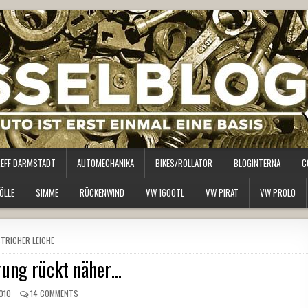
REFF DARMSTADT
AUTOMECHANIKA
BIKES/ROLLATOR
BLOGINTERNA
C
ÖLLE
SIMME
RÜCKENWIND
VW 1600TL
VW PIRAT
VW PROLO
OSTED
TRICHER LEICHE
N
rung rückt näher…
2010
14 COMMENTS