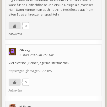
wäre für ne Haifischflosse und ein Re-Design als „Weisser
Hai“. Dann könnte man auch noch ne Heckflosse aus ’nem
alten Straßenkreuzer anspachteln…
0
Antworten
Oli
sagt:
2. März 2017 um 9:50 Uhr
Vielleicht ne „kleine“ Jägermeisterflasche?
https://goo.gl/images/RAZ1PS
0
Antworten
KLE
sagt: