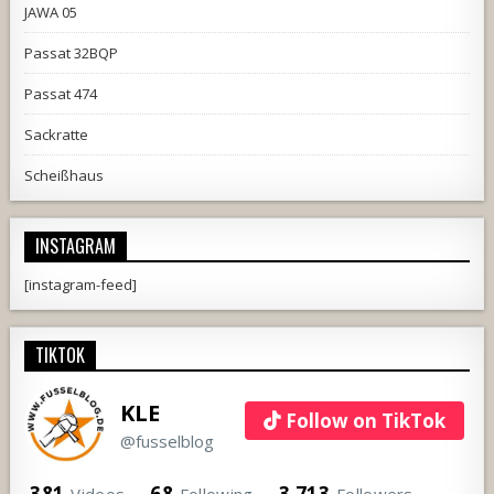
JAWA 05
Passat 32BQP
Passat 474
Sackratte
Scheißhaus
INSTAGRAM
[instagram-feed]
TIKTOK
KLE
Follow on TikTok
@fusselblog
381
68
3,713
Videos
Following
Followers