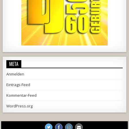
1857
205
10
2556
243
2
META
Anmelden
Eintrags-Feed
Kommentar-Feed
WordPress.org