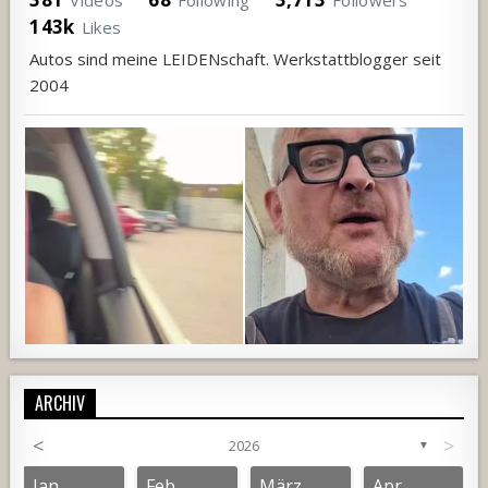
143k
Likes
Autos sind meine LEIDENschaft. Werkstattblogger seit
2004
ARCHIV
<
>
2026
▼
1152
104
4
897
63
3
Jan.
Feb.
März
Apr.