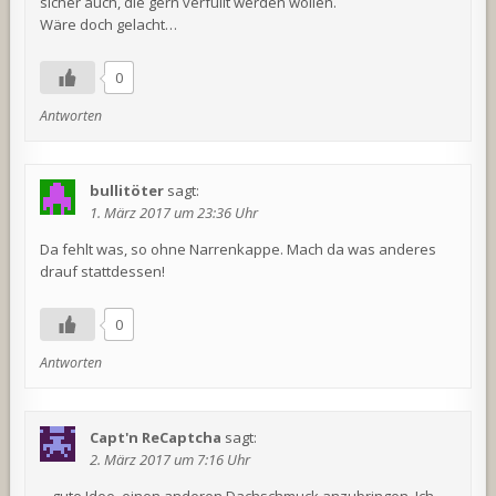
sicher auch, die gern verfüllt werden wollen.
Wäre doch gelacht…
0
Antworten
bullitöter
sagt:
1. März 2017 um 23:36 Uhr
Da fehlt was, so ohne Narrenkappe. Mach da was anderes
drauf stattdessen!
0
Antworten
Capt'n ReCaptcha
sagt:
2. März 2017 um 7:16 Uhr
…gute Idee, einen anderen Dachschmuck anzubringen. Ich