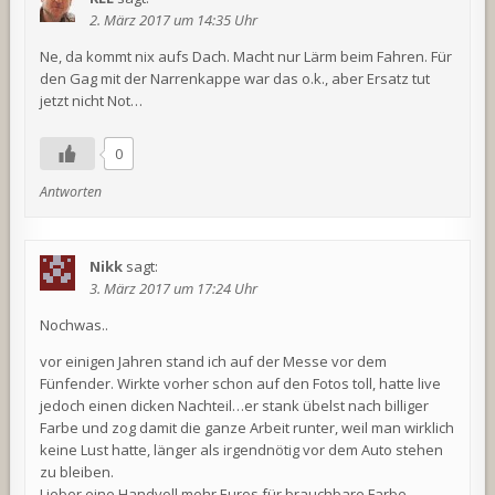
2. März 2017 um 14:35 Uhr
Ne, da kommt nix aufs Dach. Macht nur Lärm beim Fahren. Für
den Gag mit der Narrenkappe war das o.k., aber Ersatz tut
jetzt nicht Not…
0
Antworten
Nikk
sagt:
3. März 2017 um 17:24 Uhr
Nochwas..
vor einigen Jahren stand ich auf der Messe vor dem
Fünfender. Wirkte vorher schon auf den Fotos toll, hatte live
jedoch einen dicken Nachteil…er stank übelst nach billiger
Farbe und zog damit die ganze Arbeit runter, weil man wirklich
keine Lust hatte, länger als irgendnötig vor dem Auto stehen
zu bleiben.
Lieber eine Handvoll mehr Euros für brauchbare Farbe