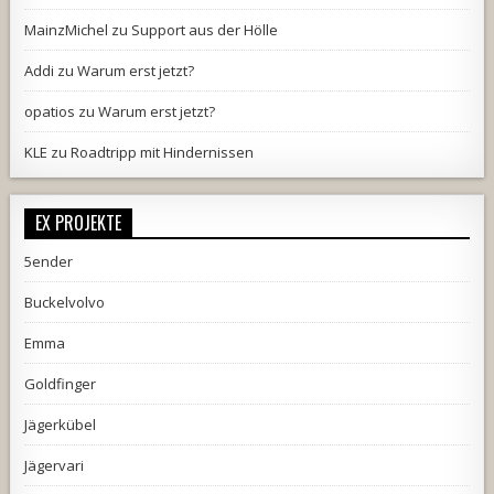
MainzMichel
zu
Support aus der Hölle
Addi
zu
Warum erst jetzt?
opatios
zu
Warum erst jetzt?
KLE
zu
Roadtripp mit Hindernissen
EX PROJEKTE
5ender
Buckelvolvo
Emma
Goldfinger
Jägerkübel
Jägervari