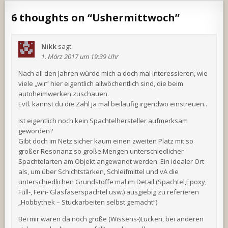
6 thoughts on “
Ushermittwoch
”
Nikk
sagt:
1. März 2017 um 19:39 Uhr
Nach all den Jahren würde mich a doch mal interessieren, wie
viele „wir“ hier eigentlich allwöchentlich sind, die beim
autoheimwerken zuschauen.
Evtl. kannst du die Zahl ja mal beiläufig irgendwo einstreuen..
Ist eigentlich noch kein Spachtelhersteller aufmerksam
geworden?
Gibt doch im Netz sicher kaum einen zweiten Platz mit so
großer Resonanz so große Mengen unterschiedlicher
Spachtelarten am Objekt angewandt werden. Ein idealer Ort
als, um über Schichtstärken, Schleifmittel und vA die
unterschiedlichen Grundstoffe mal im Detail (Spachtel,Epoxy,
Füll-, Fein- Glasfaserspachtel usw.) ausgiebig zu referieren
„Hobbythek – Stuckarbeiten selbst gemacht“)
Bei mir wären da noch große (Wissens-)Lücken, bei anderen