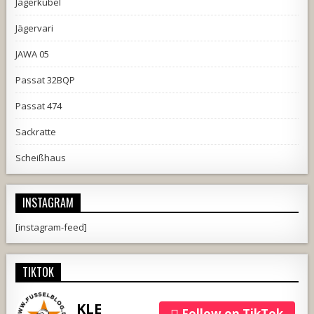
Jägerkübel
Jägervari
JAWA 05
Passat 32BQP
Passat 474
Sackratte
Scheißhaus
INSTAGRAM
[instagram-feed]
TIKTOK
KLE
Follow on TikTok