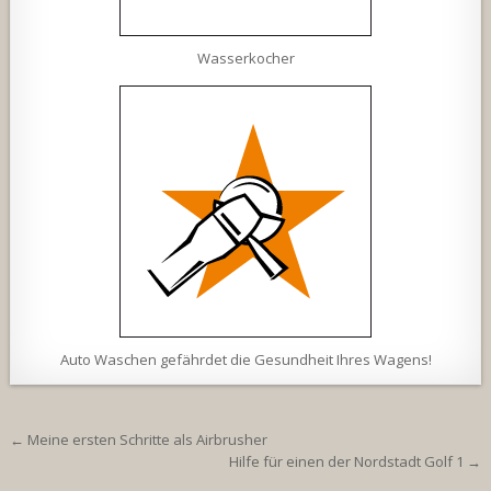
Wasserkocher
Auto Waschen gefährdet die Gesundheit Ihres Wagens!
Beitragsnavigation
← Meine ersten Schritte als Airbrusher
Hilfe für einen der Nordstadt Golf 1 →