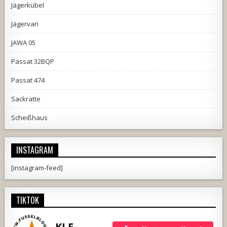
Jägerkübel
Jägervari
JAWA 05
Passat 32BQP
Passat 474
Sackratte
Scheißhaus
INSTAGRAM
[instagram-feed]
TIKTOK
KLE