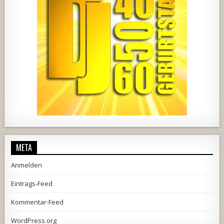
728
71
5
1238
154
2
META
Anmelden
Eintrags-Feed
Kommentar-Feed
WordPress.org