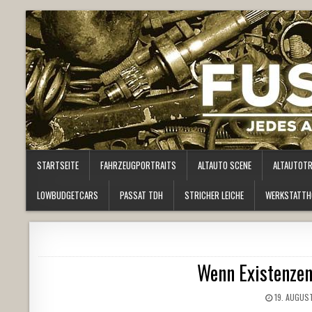
STARTSEITE
FAHRZEUGPORTRAITS
ALTAUTO SCENE
ALTAUTOT
LOWBUDGETCARS
PASSAT TDH
STRICHER LEICHE
WERKSTATTH
Wenn Existenzen
19. AUGUS