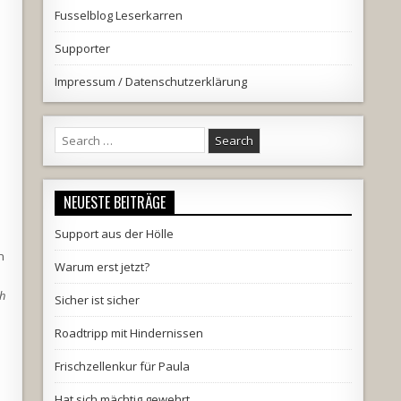
Fusselblog Leserkarren
Supporter
Impressum / Datenschutzerklärung
Search
for:
NEUESTE BEITRÄGE
Support aus der Hölle
n
Warum erst jetzt?
ch
Sicher ist sicher
Roadtripp mit Hindernissen
Frischzellenkur für Paula
Hat sich mächtig gewehrt