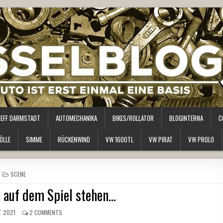
REFF DARMSTADT
AUTOMECHANIKA
BIKES/ROLLATOR
BLOGINTERNA
C
ÖLLE
SIMME
RÜCKENWIND
VW 1600TL
VW PIRAT
VW PROLO
POSTED
SCENE
IN
 auf dem Spiel stehen…
T 2021
2 COMMENTS