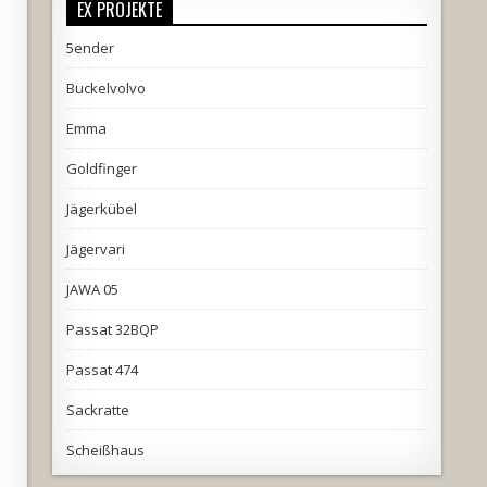
EX PROJEKTE
5ender
Buckelvolvo
Emma
Goldfinger
Jägerkübel
Jägervari
JAWA 05
Passat 32BQP
Passat 474
Sackratte
Scheißhaus