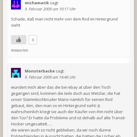
michamatik
sagt:
9. Februar 2009 um 10:17 Uhr
Schade, daß man nicht mehr von dem Rod im Hintergrund
sieht
0
Antworten
Monsterbacke
sagt:
9. Februar 2009 um 14:46 Uhr
wundert mich aber das die bei ebay at über den Tisch
gegangen sind, kommen die teile doch aus Wetzlar, die hat
unser Stammtischbruder Mario nämlich für seinen Rod
gebaut, den, den man so im Hintergrund sieht:-))
wahrscheinlich kriegt sie auch der Käufer von ihm nicht über
den Tüv? Er hatte da Probleme und ist dehalb auf alte Transit-
Hocker umgesattelt…..
die wären auch so nicht geblieben, da wir noch dünne
Polsterblenden in Aussicht hatten, die hätten die Löcher eh