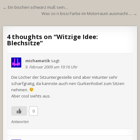
Beitragsnavigation
← Ein bischen schwarz muß sein…
Was so n bissi Farbe im Motorraum ausmacht…. →
4 thoughts on “
Witzige Idee:
Blechsitze
”
michamatik
sagt:
9. Februar 2009 um 10:16 Uhr
Die Löcher der Sitzuntergestelle sind aber mitunter sehr
scharfgratig, da kannste auch nen Gurkenhobel zum Sitzen
nehmen.
Aber cool siehts aus.
0
Antworten