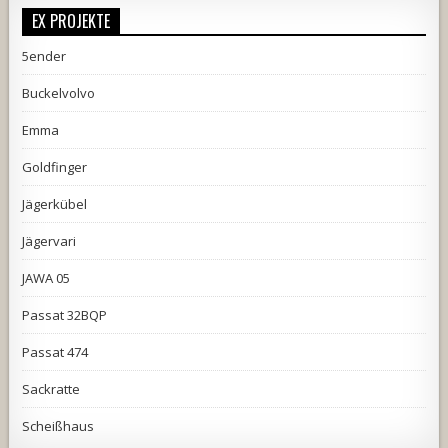
EX PROJEKTE
5ender
Buckelvolvo
Emma
Goldfinger
Jägerkübel
Jägervari
JAWA 05
Passat 32BQP
Passat 474
Sackratte
Scheißhaus