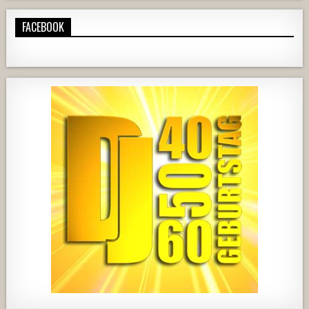
FACEBOOK
420
21
1838
204
10
2537
239
2
737
71
5