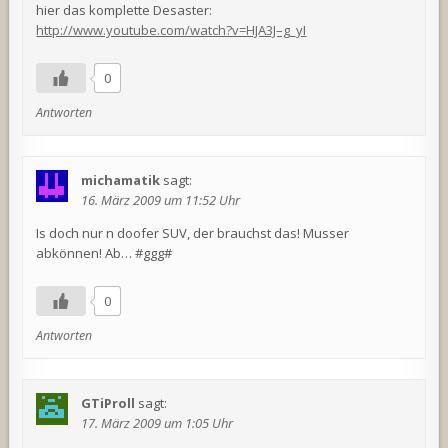
hier das komplette Desaster:
http://www.youtube.com/watch?v=HJA3J–g_yI
0
Antworten
michamatik
sagt:
16. März 2009 um 11:52 Uhr
Is doch nur n doofer SUV, der brauchst das! Musser
abkönnen! Ab… #ggg#
0
Antworten
GTiProll
sagt:
17. März 2009 um 1:05 Uhr