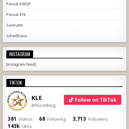
Passat 32BQP
Passat 474
Sackratte
Scheißhaus
INSTAGRAM
[instagram-feed]
TIKTOK
KLE
Follow on TikTok
@fusselblog
381
68
3,713
Videos
Following
Followers
143k
Likes