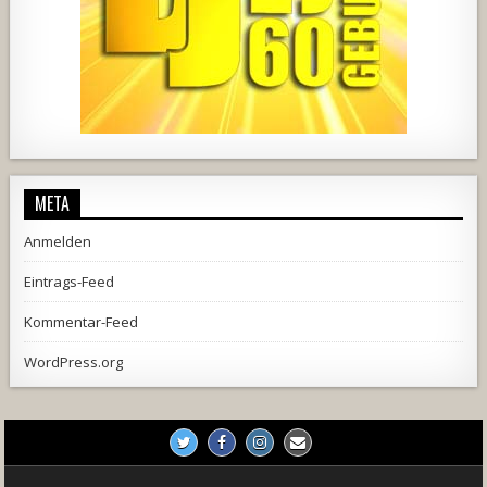
1857
205
10
2556
243
2
META
Anmelden
Eintrags-Feed
Kommentar-Feed
WordPress.org