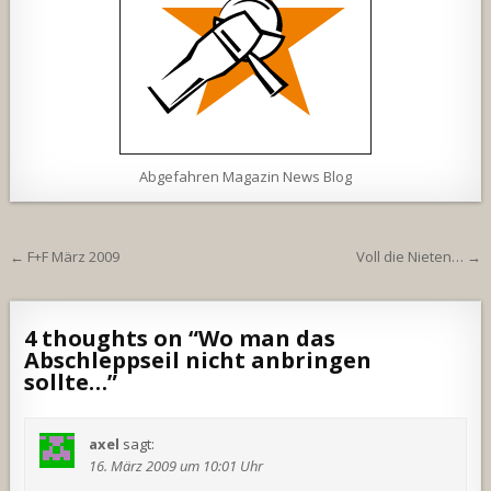
Abgefahren Magazin News Blog
Beitragsnavigation
← F+F März 2009
Voll die Nieten… →
4 thoughts on “
Wo man das
Abschleppseil nicht anbringen
sollte…
”
axel
sagt:
16. März 2009 um 10:01 Uhr