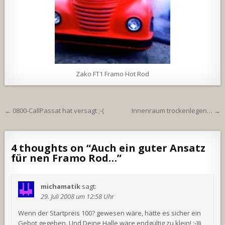
Zako FT1 Framo Hot Rod
Beitragsnavigation
← 0800-CallPassat hat versagt ;-(
Innenraum trockenlegen… →
4 thoughts on “
Auch ein guter Ansatz
für nen Framo Rod…
”
michamatik
sagt:
29. Juli 2008 um 12:58 Uhr
Wenn der Startpreis 100? gewesen wäre, hätte es sicher ein
Gebot gegeben. Und Deine Halle wäre endgültig zu klein! ;-)))