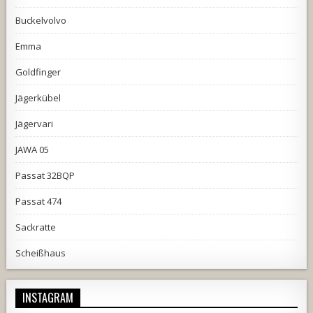
Buckelvolvo
Emma
Goldfinger
Jägerkübel
Jägervari
JAWA 05
Passat 32BQP
Passat 474
Sackratte
Scheißhaus
INSTAGRAM