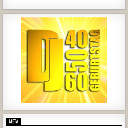
1820
203
10
2517
236
2
728
71
5
1238
154
2
META