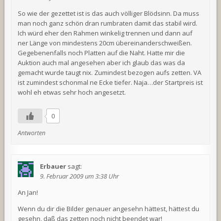
So wie der gezettet ist is das auch völliger Blödsinn. Da muss
man noch ganz schön dran rumbraten damit das stabil wird.
Ich würd eher den Rahmen winkelig trennen und dann auf
ner Länge von mindestens 20cm übereinanderschweißen.
Gegebenenfalls noch Platten auf die Naht. Hatte mir die
Auktion auch mal angesehen aber ich glaub das was da
gemacht wurde taugt nix. Zumindest bezogen aufs zetten. VA
ist zumindest schonmal ne Ecke tiefer. Naja…der Startpreis ist
wohl eh etwas sehr hoch angesetzt.
0
Antworten
Erbauer
sagt:
9. Februar 2009 um 3:38 Uhr
An Jan!
Wenn du dir die Bilder genauer angesehn hättest, hättest du
gesehn, daß das zetten noch nicht beendet war!