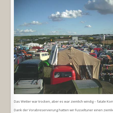
Das Wetter war trocken, aber es war ziemlich windig – fatale Ko
Dank der Vorabreservierung hatten wir Fusseltuner einen ziemlic