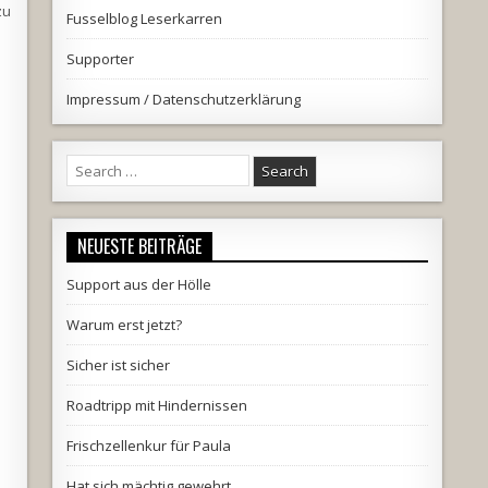
zu
Fusselblog Leserkarren
Supporter
Impressum / Datenschutzerklärung
Search
for:
NEUESTE BEITRÄGE
Support aus der Hölle
Warum erst jetzt?
Sicher ist sicher
Roadtripp mit Hindernissen
Frischzellenkur für Paula
Hat sich mächtig gewehrt