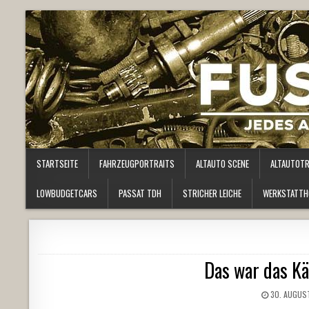
STARTSEITE
FAHRZEUGPORTRAITS
ALTAUTO SCENE
ALTAUTOT
LOWBUDGETCARS
PASSAT TDH
STRICHER LEICHE
WERKSTATTH
Das war das Kä
30. AUGUS