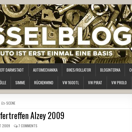
REFF DARMSTADT
AUTOMECHANIKA
BIKES/ROLLATOR
BLOGINTERNA
C
ÖLLE
SIMME
RÜCKENWIND
VW 1600TL
VW PIRAT
VW PROLO
POSTED
SCENE
IN
fertreffen Alzey 2009
T 2009
7 COMMENTS