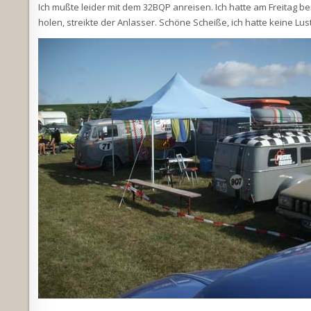
Ich mußte leider mit dem 32BQP anreisen. Ich hatte am Freitag b
holen, streikte der Anlasser. Schöne Scheiße, ich hatte keine Lust