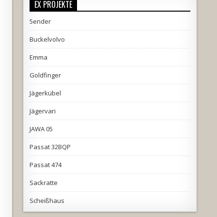
EX PROJEKTE
5ender
Buckelvolvo
Emma
Goldfinger
Jägerkübel
Jägervari
JAWA 05
Passat 32BQP
Passat 474
Sackratte
Scheißhaus