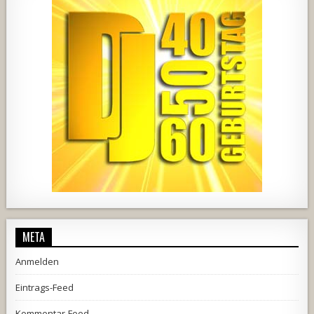
1857
205
10
2556
243
2
META
Anmelden
Eintrags-Feed
Kommentar-Feed