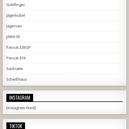
Goldfinger
Jägerkübel
Jägervari
JAWA 05
Passat 32BQP
Passat 474
Sackratte
Scheißhaus
INSTAGRAM
[instagram-feed]
TIKTOK