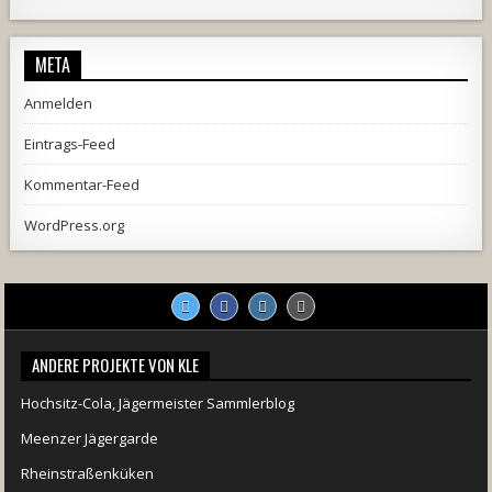
META
Anmelden
Eintrags-Feed
Kommentar-Feed
WordPress.org
2537
239
2
737
71
5
ANDERE PROJEKTE VON KLE
Hochsitz-Cola, Jägermeister Sammlerblog
Meenzer Jägergarde
Rheinstraßenküken