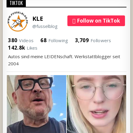
TIKTOK
KLE
Follow on TikTok
@fusselblog
380
68
3,709
Videos
Following
Followers
142.8k
Likes
Autos sind meine LEIDENschaft. Werkstattblogger seit
2004