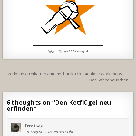
Was für A********er!
Beitragsnavigation
← Verlosung Freikarten Automechanika / kostenlose Workshops
Das Sahnehäubchen →
6 thoughts on “
Den Kotflügel neu
erfinden
”
Ferdi
sagt:
15. August 2018 um 9:57 Uhr