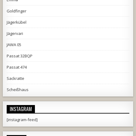
Goldfinger
Jägerkübel
Jägervari
JAWA 05
Passat 32BQP
Passat 474
Sackratte
Scheißhaus
INSTAGRAM
[instagram-feed]