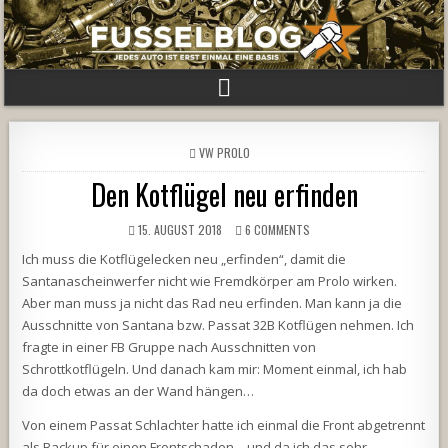
POSTED
VW PROLO
IN
Den Kotflügel neu erfinden
15. AUGUST 2018
6 COMMENTS
Ich muss die Kotflügelecken neu „erfinden“, damit die
Santanascheinwerfer nicht wie Fremdkörper am Prolo wirken.
Aber man muss ja nicht das Rad neu erfinden. Man kann ja die
Ausschnitte von Santana bzw. Passat 32B Kotflügen nehmen. Ich
fragte in einer FB Gruppe nach Ausschnitten von
Schrottkotflügeln. Und danach kam mir: Moment einmal, ich hab
da doch etwas an der Wand hängen…
Von einem Passat Schlachter hatte ich einmal die Front abgetrennt
als Backup für einen Frontschaden – und da ich das sehr