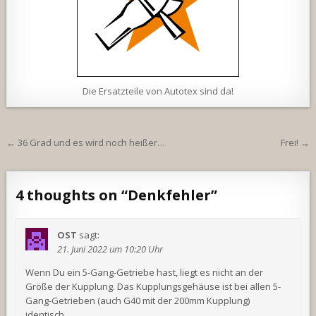
Die Ersatzteile von Autotex sind da!
Beitragsnavigation
← 36 Grad und es wird noch heißer…
Frei! →
4 thoughts on “
Denkfehler
”
OST
sagt:
21. Juni 2022 um 10:20 Uhr
Wenn Du ein 5-Gang-Getriebe hast, liegt es nicht an der
Größe der Kupplung. Das Kupplungsgehäuse ist bei allen 5-
Gang-Getrieben (auch G40 mit der 200mm Kupplung)
identisch.