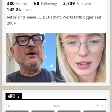
380
68
3,709
Videos
Following
Followers
142.8k
Likes
Autos sind meine LEIDENschaft. Werkstattblogger seit
2004
ARCHIV
<
>
2026
▼
792
52
3
708
68
1