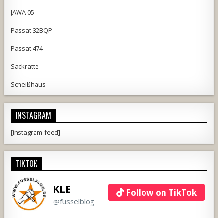
JAWA 05
Passat 32BQP
Passat 474
Sackratte
Scheißhaus
INSTAGRAM
[instagram-feed]
TIKTOK
KLE
Follow on TikTok
@fusselblog