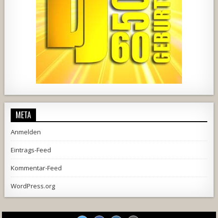
2537
239
2
737
71
5
META
Anmelden
Eintrags-Feed
Kommentar-Feed
WordPress.org