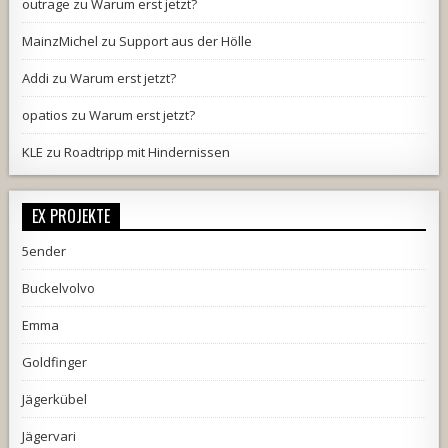
outrage
zu
Warum erst jetzt?
MainzMichel
zu
Support aus der Hölle
Addi
zu
Warum erst jetzt?
opatios
zu
Warum erst jetzt?
KLE
zu
Roadtripp mit Hindernissen
EX PROJEKTE
5ender
Buckelvolvo
Emma
Goldfinger
Jägerkübel
Jägervari