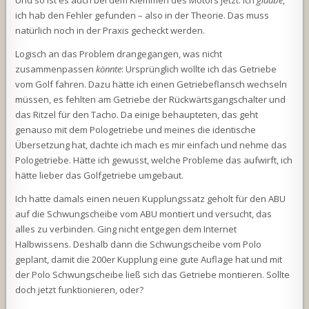
Und so ist es auch bei dem Klemmen des Motors jetzt. Ich
glaube
,
ich hab den Fehler gefunden – also in der Theorie. Das muss
natürlich noch in der Praxis gecheckt werden.
Logisch an das Problem drangegangen, was nicht
zusammenpassen
könnte
: Ursprünglich wollte ich das Getriebe
vom Golf fahren. Dazu hätte ich einen Getriebeflansch wechseln
müssen, es fehlten am Getriebe der Rückwärtsgangschalter und
das Ritzel für den Tacho. Da einige behaupteten, das geht
genauso mit dem Pologetriebe und meines die identische
Übersetzung hat, dachte ich mach es mir einfach und nehme das
Pologetriebe. Hätte ich gewusst, welche Probleme das aufwirft, ich
hätte lieber das Golfgetriebe umgebaut.
Ich hatte damals einen neuen Kupplungssatz geholt für den ABU
auf die Schwungscheibe vom ABU montiert und versucht, das
alles zu verbinden. Ging nicht entgegen dem Internet
Halbwissens. Deshalb dann die Schwungscheibe vom Polo
geplant, damit die 200er Kupplung eine gute Auflage hat und mit
der Polo Schwungscheibe ließ sich das Getriebe montieren. Sollte
doch jetzt funktionieren, oder?