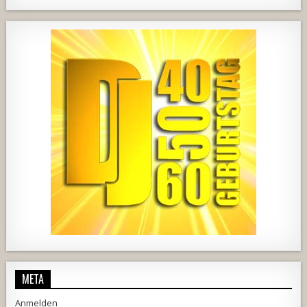
932
68
3
751
75
2
457
22
1876
206
10
META
Anmelden