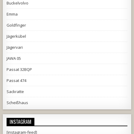
Buckelvolvo
Emma
Goldfinger
Jägerkübel
Jägervari
JAWA 05
Passat 32BQP
Passat 474
Sackratte
Scheißhaus
INSTAGRAM
[instagram-feed]