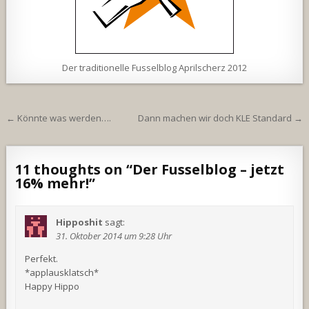
Der traditionelle Fusselblog Aprilscherz 2012
Beitragsnavigation
← Könnte was werden….
Dann machen wir doch KLE Standard →
11 thoughts on “
Der Fusselblog – jetzt
16% mehr!
”
Hipposhit
sagt:
31. Oktober 2014 um 9:28 Uhr
Perfekt.
*applausklatsch*
Happy Hippo