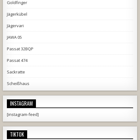
Goldfinger
Jägerkübel
Jägervari
JAWA 05
Passat 32BQP
Passat 474
Sackratte
Scheißhaus
INSTAGRAM
[instagram-feed]
TIKTOK