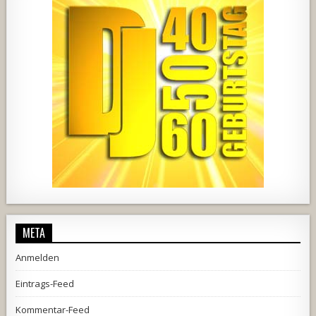
444
21
1870
206
10
META
Anmelden
Eintrags-Feed
Kommentar-Feed