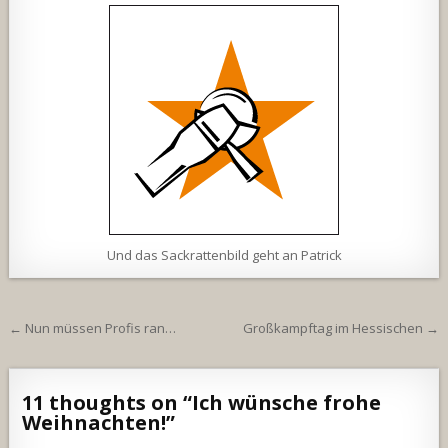
Und das Sackrattenbild geht an Patrick
Beitragsnavigation
← Nun müssen Profis ran…
Großkampftag im Hessischen →
11 thoughts on “
Ich wünsche frohe
Weihnachten!
”