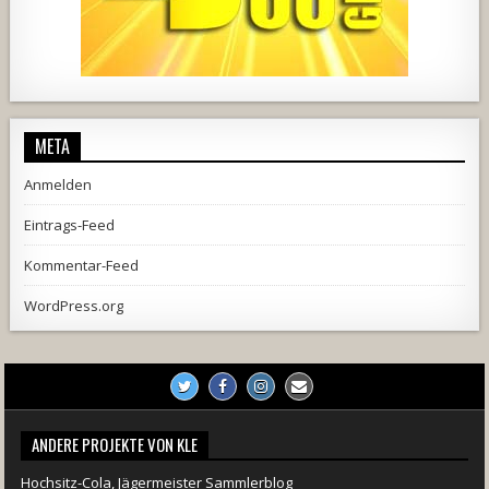
457
22
1876
206
10
META
Anmelden
Eintrags-Feed
Kommentar-Feed
WordPress.org
ANDERE PROJEKTE VON KLE
Hochsitz-Cola, Jägermeister Sammlerblog