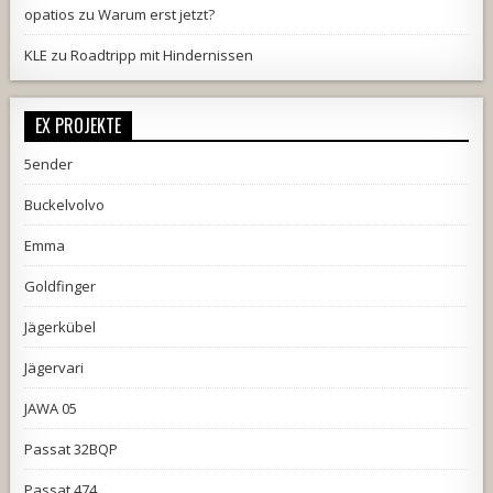
opatios
zu
Warum erst jetzt?
KLE
zu
Roadtripp mit Hindernissen
EX PROJEKTE
5ender
Buckelvolvo
Emma
Goldfinger
Jägerkübel
Jägervari
JAWA 05
Passat 32BQP
Passat 474