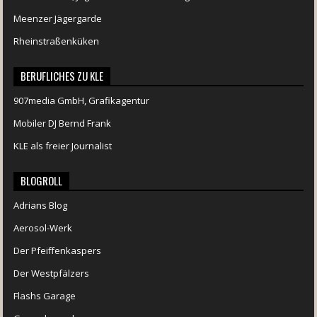
Meenzer Jägergarde
Rheinstraßenküken
BERUFLICHES ZU KLE
907media GmbH, Grafikagentur
Mobiler DJ Bernd Frank
KLE als freier Journalist
BLOGROLL
Adrians Blog
Aerosol-Werk
Der Pfeiffenkaspers
Der Westpfälzers
Flashs Garage