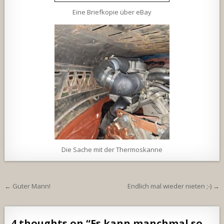
Eine Briefkopie über eBay
Die Sache mit der Thermoskanne
Beitragsnavigation
← Guter Mann!
Endlich mal wieder nieten ;-) →
4 thoughts on “
Es kann manchmal so