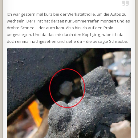
Ich war gestern mal kurz bei der Werkstatthölle, um die Autos zu
wechseln. Der Pirat hat derzeit nur Sommerreifen montiert und es
drohte Schnee – der auch kam. Also bin ich auf den Prolo
umgestiegen. Und da das mir durch den Kopf ging, habe ich da
doch einmal nachgesehen und siehe da – die besagte Schraube: