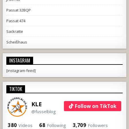
Passat 32BQP
Passat 474
Sackratte
Scheißhaus
INSTAGRAM
[instagram-feed]
TIKTOK
KLE
Follow on TikTok
@fusselblog
380
68
3,709
Videos
Following
Followers