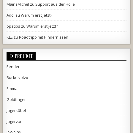
MainzMichel
zu
Support aus der Hölle
Addi
zu
Warum erst jetzt?
opatios
zu
Warum erst jetzt?
KLE
zu
Roadtripp mit Hindernissen
EX PROJEKTE
5ender
Buckelvolvo
Emma
Goldfinger
Jägerkübel
Jägervari
JAWA 05