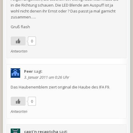
in die Richtung schauen. Die LED Blende am Auspuff ist ja
wohl nicht denen ihr Ernst oder ? Das passt ja mal garnicht
zusammen…..
Gruß flash
0
Antworten
Peer
sagt:
3. Januar 2011 um 0:26 Uhr
Das Haubenemblem ziert original die Haube des IFA F9.
0
Antworten
capt'n recaptcha
sagt: