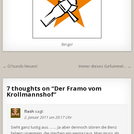
Bingo!
Beitragsnavigation
← G?sunds Neues!
Immer dieses Gefummel… →
7 thoughts on “
Der Framo vom
Krollmannshof
”
flash
sagt:
2. Januar 2011 um 20:17 Uhr
Sieht ganz lustig aus…….. Ja aber dennoch stören die Benz
Felgen ungemein, die stechen ein wenig raus. Man muss als