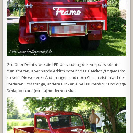
Gut, über Details, wie die LED Umrandung des Auspuffs könnte
man streiten, aber handwerklich scheint das ziemlich gut gemacht
zu sein. Die weiteren Änderungen sind noch Chromleisten auf der
vorderen Stoßstange, andere Blinker, eine Haubenfigur und digge
Schlappen auf (mir zu) modernen Alus.