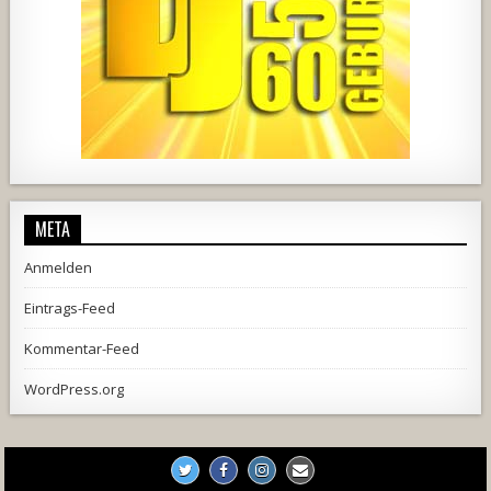
2537
239
2
737
71
5
META
Anmelden
Eintrags-Feed
Kommentar-Feed
WordPress.org