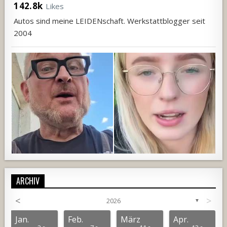
142.8k
Likes
Autos sind meine LEIDENschaft. Werkstattblogger seit
2004
ARCHIV
<
>
2026
▼
792
52
3
708
68
1
Jan.
Feb.
März
Apr.