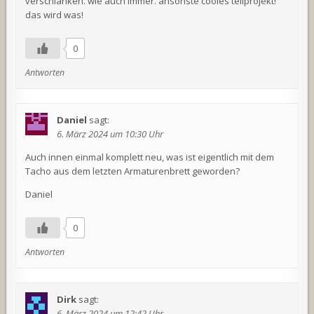
verschlanken. wie auch immer. ansonste cooles teilprojekt!
das wird was!
0
Antworten
Daniel
sagt:
6. März 2024 um 10:30 Uhr
Auch innen einmal komplett neu, was ist eigentlich mit dem
Tacho aus dem letzten Armaturenbrett geworden?
Daniel
0
Antworten
Dirk
sagt:
6. März 2024 um 12:42 Uhr