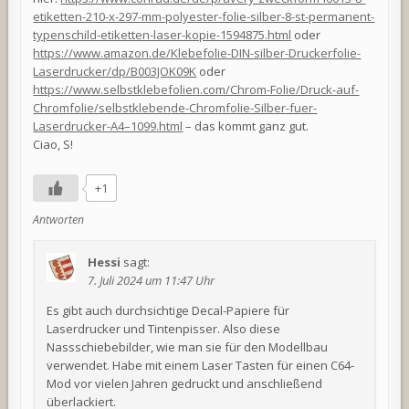
etiketten-210-x-297-mm-polyester-folie-silber-8-st-permanent-
typenschild-etiketten-laser-kopie-1594875.html
oder
https://www.amazon.de/Klebefolie-DIN-silber-Druckerfolie-
Laserdrucker/dp/B003JOK09K
oder
https://www.selbstklebefolien.com/Chrom-Folie/Druck-auf-
Chromfolie/selbstklebende-Chromfolie-Silber-fuer-
Laserdrucker-A4–1099.html
– das kommt ganz gut.
Ciao, S!
+1
Antworten
Hessi
sagt:
7. Juli 2024 um 11:47 Uhr
Es gibt auch durchsichtige Decal-Papiere für
Laserdrucker und Tintenpisser. Also diese
Nassschiebebilder, wie man sie für den Modellbau
verwendet. Habe mit einem Laser Tasten für einen C64-
Mod vor vielen Jahren gedruckt und anschließend
überlackiert.