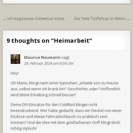
Beitragsnavigation
← Ich mag keinen Schweizer Käse.
Die Teile Trüffelsau in Aktion →
9 thoughts on “
Heimarbeit
”
Maurice Neumann
sagt:
29. Februar 2024 um 9:34 Uhr
Hey!
Oh Mann, klingt nach einer typischen „arbeite von zu Hause
aus, selbst wenn ich krank bin“ Geschichte, oder? Hoffentlich
wird deine Erkältung schnell besser!
Deine DIY-Einsätze für den ColdRod klingen echt
beeindruckend. Wer hätte gedacht, dass ein Deckel von einer
Eisdose und etwas Fahrradschlauch so praktisch sein
können? Und die Idee mit dem goldfarbenen Griff klingt doch
richtig stylisch!