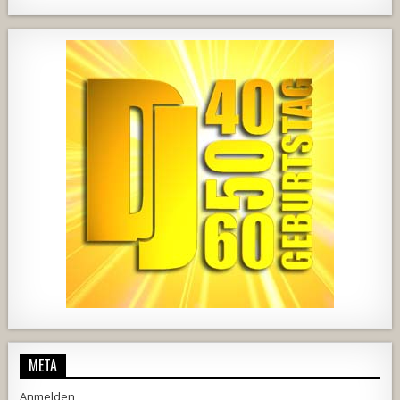
420
21
1838
204
10
2537
239
2
737
71
5
META
Anmelden