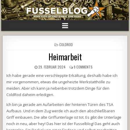
POSTED
COLDROD
IN
Heimarbeit
29. FEBRUAR 2024
9 COMMENTS
Ich habe gerade eine verschleppte Erkältung, deshalb habe ich
mir vorgenommen, etwas die ungeheizte Werkstatthölle zu
meiden. Aber ich kann ja nebenbei trotzdem Dinge für den
ColdRod daheim erledigen.
Ich bin ja gerade am Aufarbeiten der hinteren Türen des TSA
Aufbaus. Und in dem Zug werde ich auch den abschließbaren
Griff einbauen. Die alte Griffunterlage ist tot. Es gibt die Unterlage
noch in neu, aber hey! Das hier ist der Fusselblog! Das geht auch