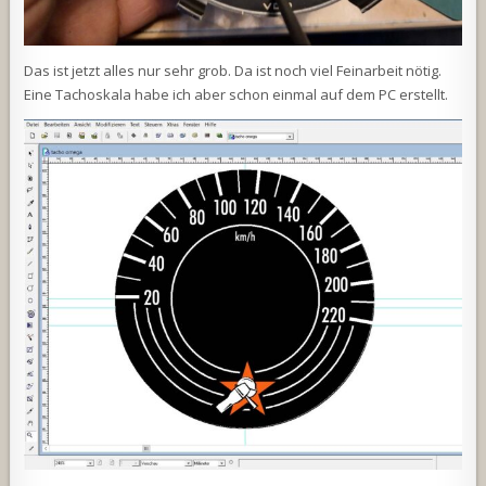
Das ist jetzt alles nur sehr grob. Da ist noch viel Feinarbeit nötig.
Eine Tachoskala habe ich aber schon einmal auf dem PC erstellt.