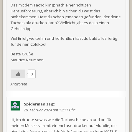
Das mit dem Tacho klingt nach einer richtigen
Herausforderung, aber ich bin sicher, du wirst das
hinbekommen. Hast du schon jemanden gefunden, der deine
Tachoskala drucken kann? Vielleicht gibt es da ja einen
Geheimtipp!
Viel Erfolg weiterhin und hoffentlich hast du bald alles fertig
für deinen ColdRod!
Beste Grüße
Maurice Neumann
0
Antworten
Spiderman
sagt:
29. Februar 2024 um 12:11 Uhr
Hi, ich drucke sowas wie die Tachoscheibe ab und an für
meinen Musikkram mit einem Laserdrucker auf Alufolie, die
hier:
https://www.conrad.de/de/p/avery-zweckform-l6013-8-