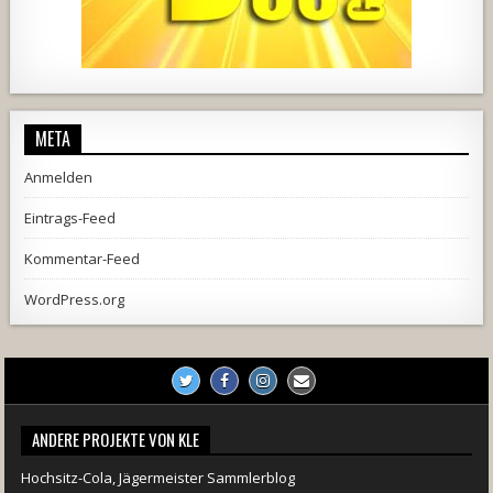
2537
239
2
737
71
5
META
Anmelden
Eintrags-Feed
Kommentar-Feed
WordPress.org
ANDERE PROJEKTE VON KLE
Hochsitz-Cola, Jägermeister Sammlerblog