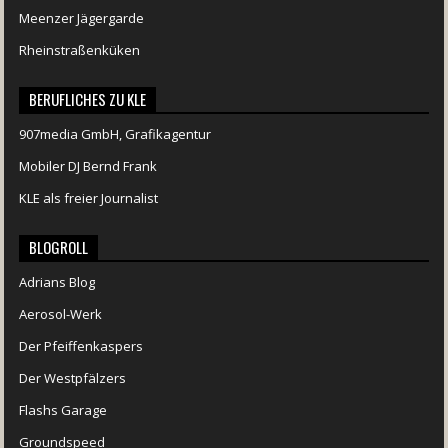
Meenzer Jägergarde
Rheinstraßenküken
BERUFLICHES ZU KLE
907media GmbH, Grafikagentur
Mobiler DJ Bernd Frank
KLE als freier Journalist
BLOGROLL
Adrians Blog
Aerosol-Werk
Der Pfeiffenkaspers
Der Westpfälzers
Flashs Garage
Groundspeed