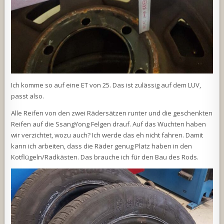
Ich komme so auf eine ET von 25. Das ist zulässig auf dem LUV,
passt also.
Alle Reifen von den zwei Rädersätzen runter und die geschenkten
Reifen auf die SsangYong Felgen drauf. Auf das Wuchten haben
wir verzichtet, wozu auch? Ich werde das eh nicht fahren. Damit
kann ich arbeiten, dass die Räder genug Platz haben in den
Kotflügeln/Radkästen. Das brauche ich für den Bau des Rods.