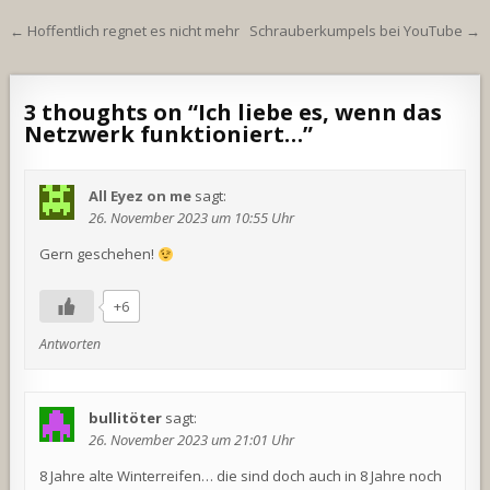
Beitragsnavigation
← Hoffentlich regnet es nicht mehr
Schrauberkumpels bei YouTube →
3 thoughts on “
Ich liebe es, wenn das
Netzwerk funktioniert…
”
All Eyez on me
sagt:
26. November 2023 um 10:55 Uhr
Gern geschehen!
+6
Antworten
bullitöter
sagt:
26. November 2023 um 21:01 Uhr
8 Jahre alte Winterreifen… die sind doch auch in 8 Jahre noch