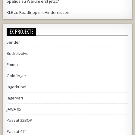
opatios
zu
Warum erst jetzt?
KLE
zu
Roadtripp mit Hindernissen
EX PROJEKTE
5ender
Buckelvolvo
Emma
Goldfinger
Jägerkübel
Jägervari
JAWA 05
Passat 32BQP
Passat 474