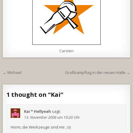
Carsten
Beitragsnavigation
← Michael
Großkampftag in der neuen Halle →
1 thought on “
Kai
”
Kai * Hellyeah
sagt:
13. November 2006 um 10:20 Uhr
Hörm, die Werkzeuge sind mir. ;o)