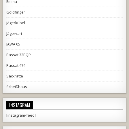
Emma
Goldfinger
Jägerkübel
Jägervari
JAWA 05
Passat 32BQP
Passat 474
Sackratte
Scheißhaus
INSTAGRAM
[instagram-feed]