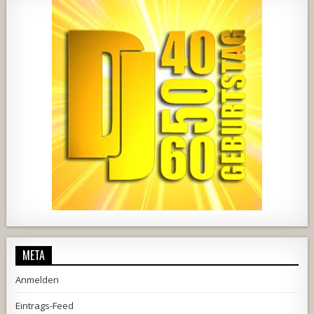
2537
239
2
737
71
5
META
Anmelden
Eintrags-Feed