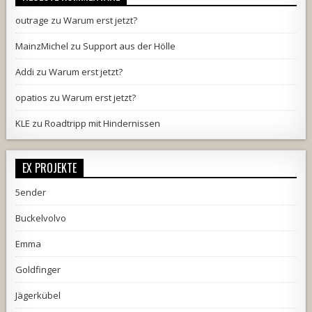
outrage
zu
Warum erst jetzt?
MainzMichel
zu
Support aus der Hölle
Addi
zu
Warum erst jetzt?
opatios
zu
Warum erst jetzt?
KLE
zu
Roadtripp mit Hindernissen
EX PROJEKTE
5ender
Buckelvolvo
Emma
Goldfinger
Jägerkübel