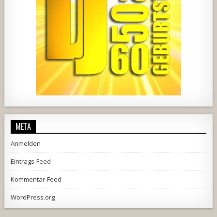
2537
239
2
737
71
5
META
Anmelden
Eintrags-Feed
Kommentar-Feed
WordPress.org