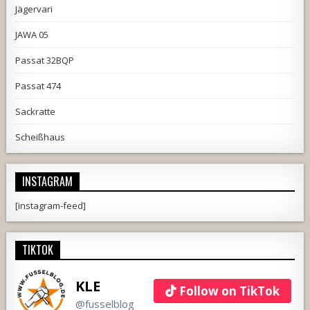
Jägervari
JAWA 05
Passat 32BQP
Passat 474
Sackratte
Scheißhaus
INSTAGRAM
[instagram-feed]
TIKTOK
KLE
Follow on TikTok
@fusselblog