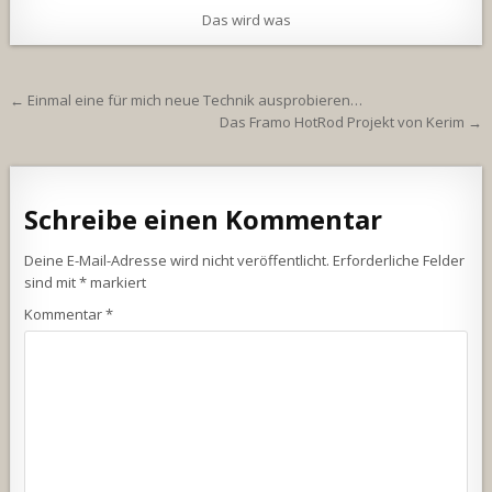
Das wird was
Beitragsnavigation
← Einmal eine für mich neue Technik ausprobieren…
Das Framo HotRod Projekt von Kerim →
Schreibe einen Kommentar
Deine E-Mail-Adresse wird nicht veröffentlicht.
Erforderliche Felder
sind mit
*
markiert
Kommentar
*