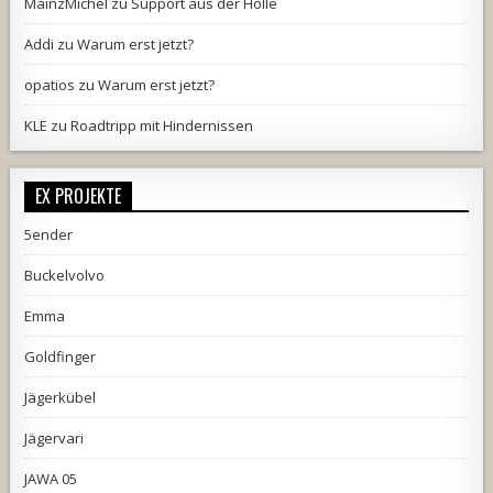
MainzMichel
zu
Support aus der Hölle
Addi
zu
Warum erst jetzt?
opatios
zu
Warum erst jetzt?
KLE
zu
Roadtripp mit Hindernissen
EX PROJEKTE
5ender
Buckelvolvo
Emma
Goldfinger
Jägerkübel
Jägervari
JAWA 05