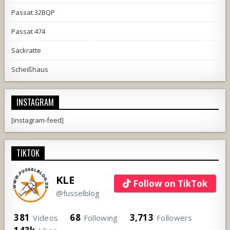
Passat 32BQP
Passat 474
Sackratte
Scheißhaus
INSTAGRAM
[instagram-feed]
TIKTOK
KLE
Follow on TikTok
@fusselblog
381
68
3,713
Videos
Following
Followers