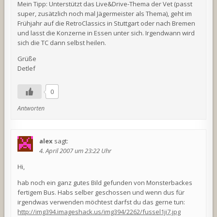
Mein Tipp: Unterstützt das Live&Drive-Thema der Vet (passt
super, zusätzlich noch mal Jägermeister als Thema), geht im
Frühjahr auf die RetroClassics in Stuttgart oder nach Bremen
und lasst die Konzerne in Essen unter sich. Irgendwann wird
sich die TC dann selbst heilen.
Grüße
Detlef
0
Antworten
alex
sagt:
4. April 2007 um 23:22 Uhr
Hi,
hab noch ein ganz gutes Bild gefunden von Monsterbackes
fertigem Bus. Habs selber geschossen und wenn dus für
irgendwas verwenden möchtest darfst du das gerne tun:
http://img394.imageshack.us/img394/2262/fussel1ji7.jpg