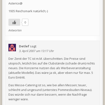
Astericx@
1935 Reichsmark natürlich;-)
0
Antworten
Detlef
sagt:
3. April 2007 um 13:17 Uhr
Der Zenit der TC ist m.M. überschritten. Die Preise sind
utopisch, letzlich bis auf die Clubstände (schade drum) nichts
neues. Die Konzerne nutzen das als Werbeveranstaltung
(aktuelle Modelle). Das wäre ja ok, aber eben nur für max. 5
Euro Eintritt.
Das Messe-Catering ist so, wie bei allen Messen; teuer,
schlecht und ungesund (unterstes Pommesbuden-Niveau).
Das würde sich nur dann bessern, wenn die Nachfrage
weniger wäre.