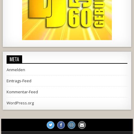
1857
205
10
2556
243
2
META
Anmelden
Eintrags-Feed
Kommentar-Feed
WordPress.org