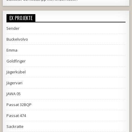
EX PROJEKTE
5ender
Buckelvolvo
Emma
Goldfinger
Jägerkübel
Jägervari
JAWA 05
Passat 32BQP
Passat 474
Sackratte