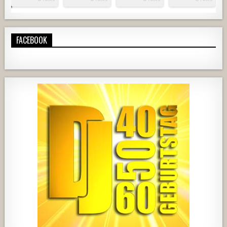
FACEBOOK
1820
203
10
2517
236
2