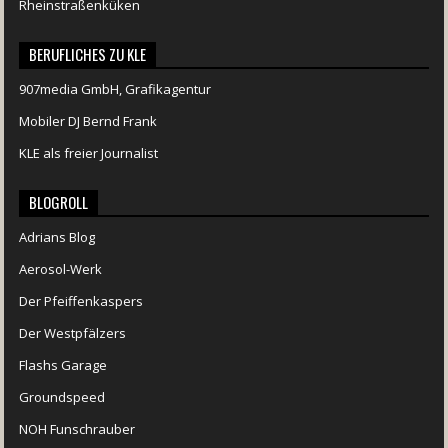
Rheinstraßenküken
BERUFLICHES ZU KLE
907media GmbH, Grafikagentur
Mobiler DJ Bernd Frank
KLE als freier Journalist
BLOGROLL
Adrians Blog
Aerosol-Werk
Der Pfeiffenkaspers
Der Westpfälzers
Flashs Garage
Groundspeed
NOH Funschrauber