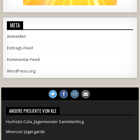
728
71
5
1238
154
2
META
Anmelden
Eintrags-Feed
Kommentar-Feed
WordPress.org
ANDERE PROJEKTE VON KLE
Hochsitz-Cola, Jägermeister Sammlerblog
Meenzer Jägergarde