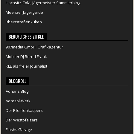
Hochsitz-Cola, Jägermeister Sammlerblog
Meenzer Jägergarde
Rheinstraßenküken
BERUFLICHES ZU KLE
907media GmbH, Grafikagentur
Mobiler DJ Bernd Frank
KLE als freier Journalist
BLOGROLL
Adrians Blog
Aerosol-Werk
Der Pfeiffenkaspers
Der Westpfälzers
Flashs Garage