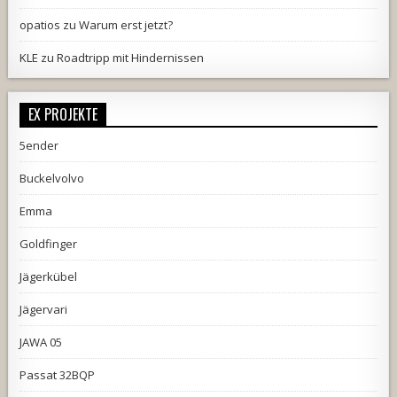
opatios
zu
Warum erst jetzt?
KLE
zu
Roadtripp mit Hindernissen
EX PROJEKTE
5ender
Buckelvolvo
Emma
Goldfinger
Jägerkübel
Jägervari
JAWA 05
Passat 32BQP