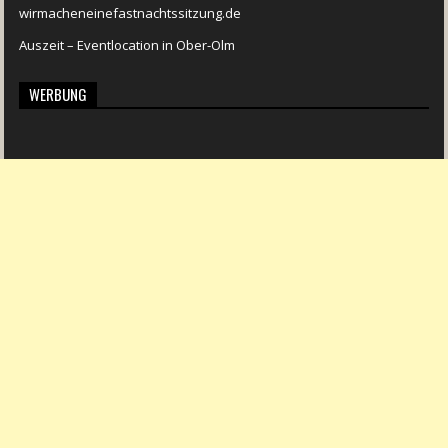
wirmacheneinefastnachtssitzung.de
Auszeit – Eventlocation in Ober-Olm
WERBUNG