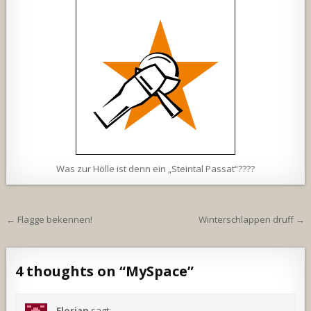
Was zur Hölle ist denn ein „Steintal Passat“????
Beitragsnavigation
← Flagge bekennen!
Winterschlappen druff →
4 thoughts on “
MySpace
”
Florian
sagt: