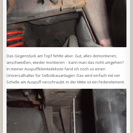
Das Gegenstück am Topf fehlte aber. Gut, alles demontieren,
anschweißen, wieder montieren – kann man das nicht umgehen?
In meiner Auspuffkleinteilekiste fand ich noch so einen
Universalhalter für Selbstbauanlagen. Das wird einfach mit ner
Schelle am Auspuff verschraubt. In der Mitte ist ein Federelement.