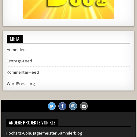
728
71
5
1238
154
2
META
Anmelden
Eintrags-Feed
Kommentar-Feed
WordPress.org
ANDERE PROJEKTE VON KLE
Hochsitz-Cola, Jägermeister Sammlerblog