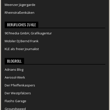
Meenzer Jägergarde
Rheinstraßenküken
BERUFLICHES ZU KLE
907media GmbH, Grafikagentur
Mobiler DJ Bernd Frank
KLE als freier Journalist
BLOGROLL
Adrians Blog
Aerosol-Werk
Der Pfeiffenkaspers
Der Westpfälzers
Flashs Garage
Groundspeed