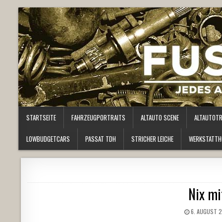
STARTSEITE
FAHRZEUGPORTRAITS
ALTAUTO SCENE
ALTAUTOT
LOWBUDGETCARS
PASSAT TDH
STRICHER LEICHE
WERKSTATTH
Nix mi
6. AUGUST 2