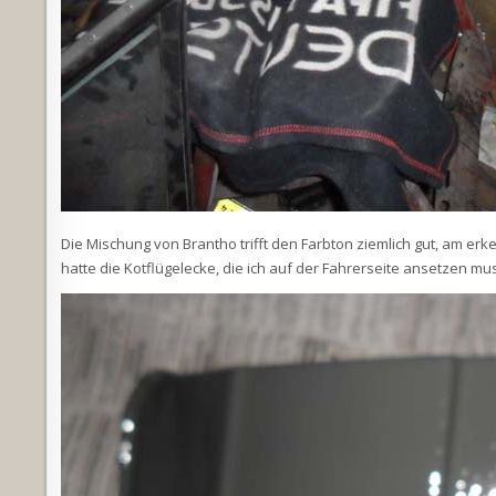
Die Mischung von Brantho trifft den Farbton ziemlich gut, am er
hatte die Kotflügelecke, die ich auf der Fahrerseite ansetzen mu