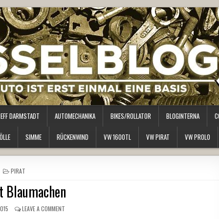
REFF DARMSTADT
AUTOMECHANIKA
BIKES/ROLLATOR
BLOGINTERNA
C
ÖLLE
SIMME
RÜCKENWIND
VW 1600TL
VW PIRAT
VW PROLO
POSTED
PIRAT
IN
t Blaumachen
015
LEAVE A COMMENT