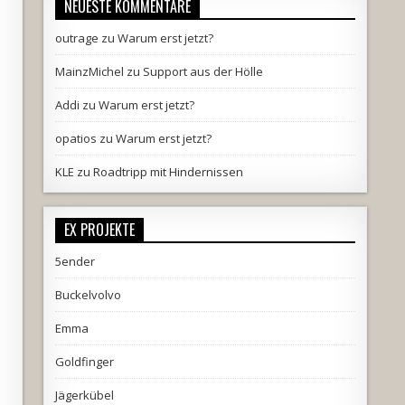
NEUESTE KOMMENTARE
outrage
zu
Warum erst jetzt?
MainzMichel
zu
Support aus der Hölle
Addi
zu
Warum erst jetzt?
opatios
zu
Warum erst jetzt?
KLE
zu
Roadtripp mit Hindernissen
EX PROJEKTE
5ender
Buckelvolvo
Emma
Goldfinger
Jägerkübel