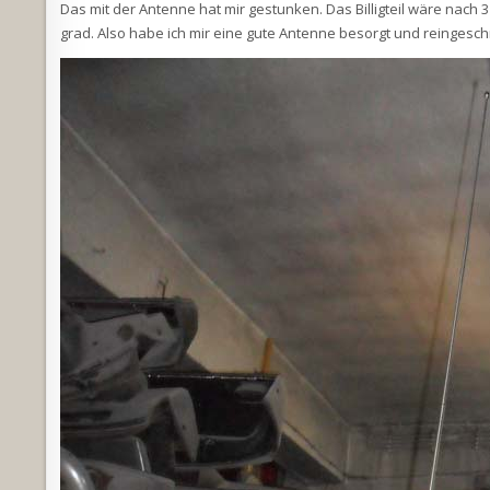
Das mit der Antenne hat mir gestunken. Das Billigteil wäre nac
grad. Also habe ich mir eine gute Antenne besorgt und reingesch