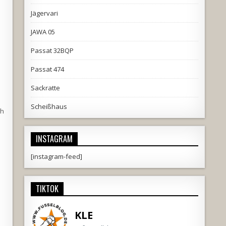
Jägervari
JAWA 05
Passat 32BQP
Passat 474
Sackratte
Scheißhaus
ch
INSTAGRAM
[instagram-feed]
TIKTOK
KLE