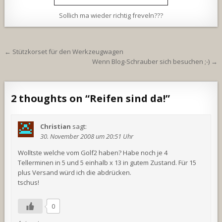
Sollich ma wieder richtig freveln???
Beitragsnavigation
← Stützkorset für den Werkzeugwagen
Wenn Blog-Schrauber sich besuchen ;-) →
2 thoughts on “
Reifen sind da!
”
Christian
sagt:
30. November 2008 um 20:51 Uhr
Wolltste welche vom Golf2 haben? Habe noch je 4
Tellerminen in 5 und 5 einhalb x 13 in gutem Zustand. Für 15
plus Versand würd ich die abdrücken.
tschus!
0