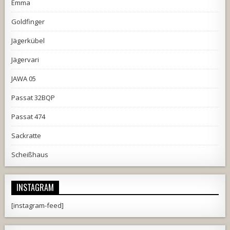
Emma
Goldfinger
Jägerkübel
Jägervari
JAWA 05
Passat 32BQP
Passat 474
Sackratte
Scheißhaus
INSTAGRAM
[instagram-feed]