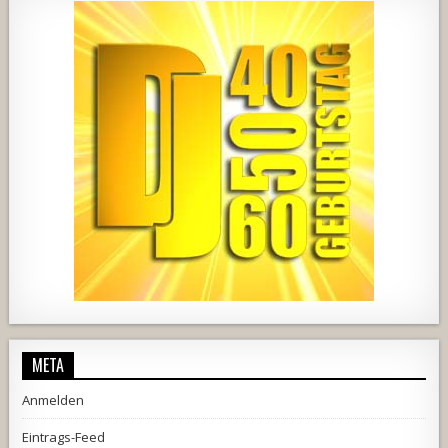
2537
239
2
737
71
5
META
Anmelden
Eintrags-Feed