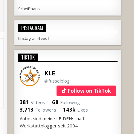
Scheißhaus
INSTAGRAM
[instagram-feed]
TIKTOK
KLE
@fusselblog
Follow on TikTok
381
68
Videos
Following
3,713
143k
Followers
Likes
Autos sind meine LEIDENschaft.
Werkstattblogger seit 2004