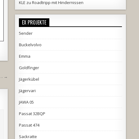
KLE
zu
Roadtripp mit Hindernissen
EX PROJEKTE
5ender
Buckelvolvo
Emma
Goldfinger
n… →
Jägerkübel
Jägervari
JAWA 05
Passat 32BQP
Passat 474
Sackratte