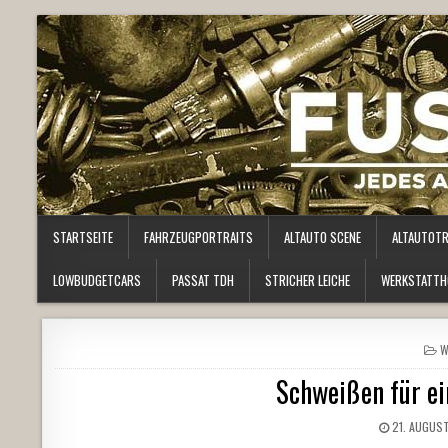
STARTSEITE
FAHRZEUGPORTRAITS
ALTAUTO SCENE
ALTAUTOT
LOWBUDGETCARS
PASSAT TDH
STRICHER LEICHE
WERKSTATTH
P
W
I
Schweißen für ei
21. AUGUS