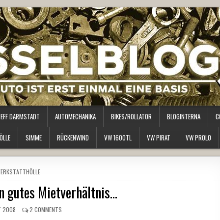
REFF DARMSTADT
AUTOMECHANIKA
BIKES/ROLLATOR
BLOGINTERNA
C
ÖLLE
SIMME
RÜCKENWIND
VW 1600TL
VW PIRAT
VW PROLO
OSTED
ERKSTATTHÖLLE
N
n gutes Mietverhältnis…
T 2008
2 COMMENTS