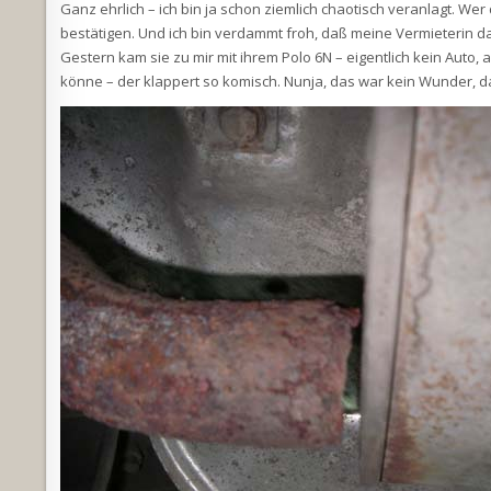
Ganz ehrlich – ich bin ja schon ziemlich chaotisch veranlagt. Wer
bestätigen. Und ich bin verdammt froh, daß meine Vermieterin das
Gestern kam sie zu mir mit ihrem Polo 6N – eigentlich kein Auto
könne – der klappert so komisch. Nunja, das war kein Wunder, d