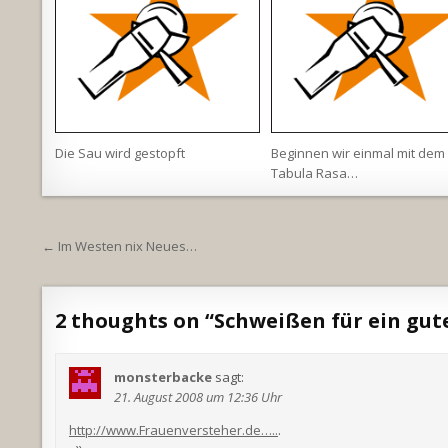
Die Sau wird gestopft
Beginnen wir einmal mit dem
Tabula Rasa…
Beitragsnavigation
← Im Westen nix Neues…
2 thoughts on “
Schweißen für ein gut
monsterbacke
sagt:
21. August 2008 um 12:36 Uhr
http://www.Frauenversteher.de…..
.