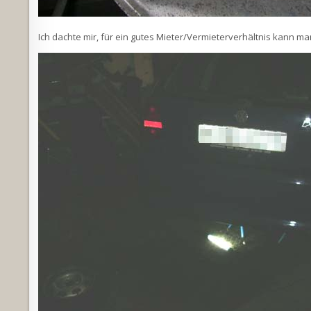
Ich dachte mir, für ein gutes Mieter/Vermieterverhältnis kann ma