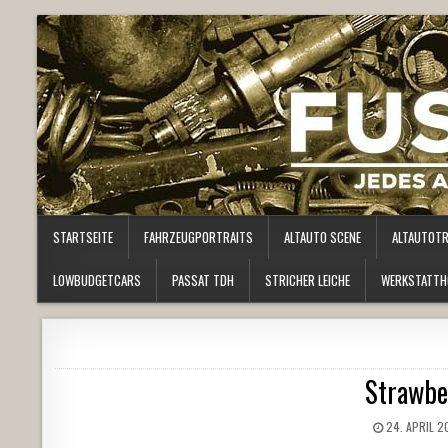
STARTSEITE
FAHRZEUGPORTRAITS
ALTAUTO SCENE
ALTAUTOT
LOWBUDGETCARS
PASSAT TDH
STRICHER LEICHE
WERKSTATTH
Strawbe
24. APRIL 2