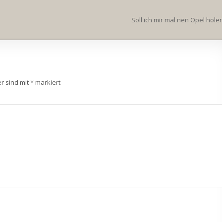
Soll ich mir mal nen Opel hol
er sind mit
*
markiert