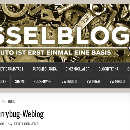
REFF DARMSTADT
AUTOMECHANIKA
BIKES/ROLLATOR
BLOGINTERNA
C
ÖLLE
SIMME
RÜCKENWIND
VW 1600TL
VW PIRAT
VW PROLO
POSTED
LINKS
IN
rrybug-Weblog
006
LEAVE A COMMENT