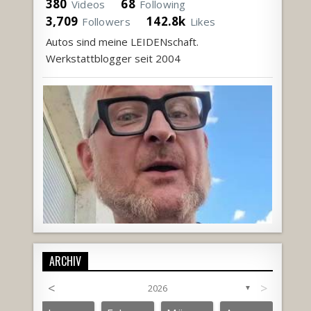
380
68
Videos
Following
3,709
142.8k
Followers
Likes
Autos sind meine LEIDENschaft.
Werkstattblogger seit 2004
ARCHIV
<
>
2026
▼