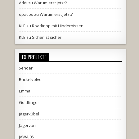
Addi
zu
Warum erst jetzt?
opatios
zu
Warum erst jetzt?
KLE
zu
Roadtripp mit Hindernissen
KLE
zu
Sicher ist sicher
EX PROJEKTE
5ender
Buckelvolvo
Emma
Goldfinger
Jägerkübel
Jägervari
JAWA 05