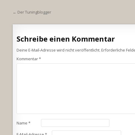
Beitragsnavigation
← Der Tuningblogger
Schreibe einen Kommentar
Deine E-Mail-Adresse wird nicht veröffentlicht.
Erforderliche Feld
Kommentar
*
Name
*
E-Mail-Adresse
*