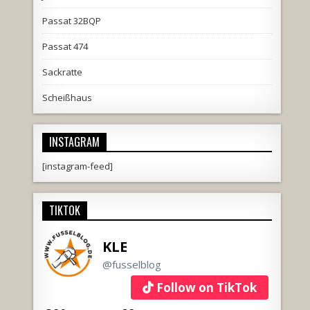
Passat 32BQP
Passat 474
Sackratte
Scheißhaus
INSTAGRAM
[instagram-feed]
TIKTOK
KLE
@fusselblog
Follow on TikTok