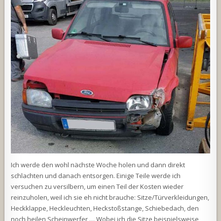
Ich werde den wohl nächste Woche holen und dann direkt
schlachten und danach entsorgen. Einige Teile werde ich
versuchen zu versilbern, um einen Teil der Kosten wieder
reinzuholen, weil ich sie eh nicht brauche: Sitze/Türverkleidungen,
Heckklappe, Heckleuchten, Heckstoßstange, Schiebedach, den
noch heilen Scheinwerfer,… Wobei ich die Sitze beispielsweise