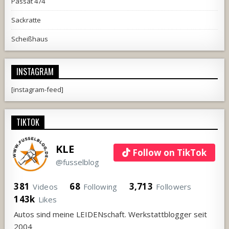
Passat 474
Sackratte
Scheißhaus
INSTAGRAM
[instagram-feed]
TIKTOK
KLE
Follow on TikTok
@fusselblog
381
68
3,713
Videos
Following
Followers
143k
Likes
Autos sind meine LEIDENschaft. Werkstattblogger seit
2004