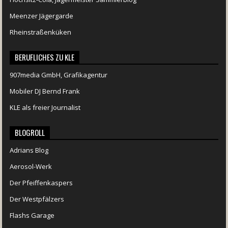
Meenzer Jägergarde
Rheinstraßenküken
BERUFLICHES ZU KLE
907media GmbH, Grafikagentur
Mobiler DJ Bernd Frank
KLE als freier Journalist
BLOGROLL
Adrians Blog
Aerosol-Werk
Der Pfeiffenkaspers
Der Westpfälzers
Flashs Garage