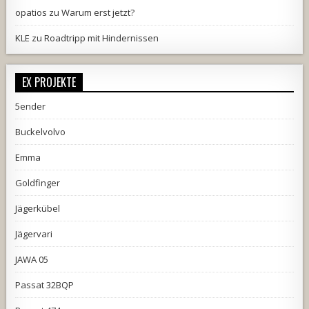
opatios
zu
Warum erst jetzt?
KLE
zu
Roadtripp mit Hindernissen
EX PROJEKTE
5ender
Buckelvolvo
Emma
Goldfinger
Jägerkübel
Jägervari
JAWA 05
Passat 32BQP