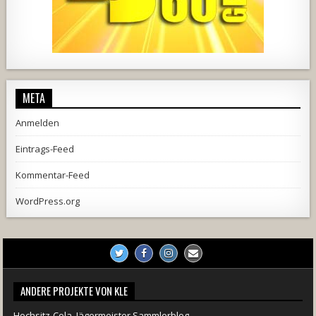
1857
205
10
2556
243
2
META
Anmelden
Eintrags-Feed
Kommentar-Feed
WordPress.org
ANDERE PROJEKTE VON KLE
Hochsitz-Cola, Jägermeister Sammlerblog