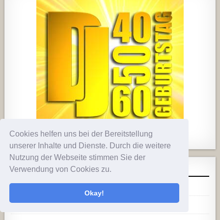
Cookies helfen uns bei der Bereitstellung
1857
205
10
2556
243
2
unserer Inhalte und Dienste. Durch die weitere
Nutzung der Webseite stimmen Sie der
META
Verwendung von Cookies zu.
Anmelden
Okay!
Eintrags-Feed