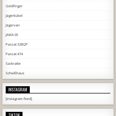
Goldfinger
Jägerkübel
Jägervari
JAWA 05
Passat 32BQP
Passat 474
Sackratte
Scheißhaus
INSTAGRAM
[instagram-feed]
TIKTOK