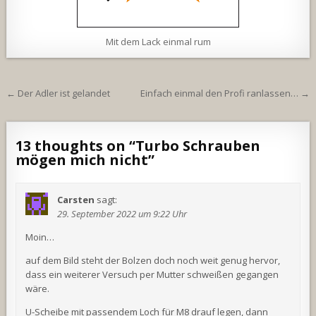
Mit dem Lack einmal rum
Beitragsnavigation
← Der Adler ist gelandet
Einfach einmal den Profi ranlassen… →
13 thoughts on “
Turbo Schrauben
mögen mich nicht
”
Carsten
sagt:
29. September 2022 um 9:22 Uhr
Moin…
auf dem Bild steht der Bolzen doch noch weit genug hervor,
dass ein weiterer Versuch per Mutter schweißen gegangen
wäre.
U-Scheibe mit passendem Loch für M8 drauf legen, dann