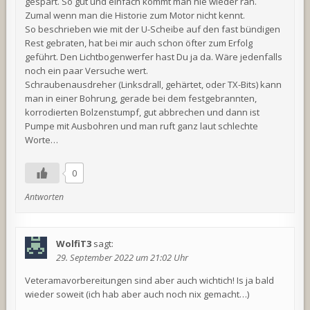
gespart. So gut und einfach kommt man nie wieder ran.
Zumal wenn man die Historie zum Motor nicht kennt.
So beschrieben wie mit der U-Scheibe auf den fast bündigen
Rest gebraten, hat bei mir auch schon öfter zum Erfolg
geführt. Den Lichtbogenwerfer hast Du ja da. Wäre jedenfalls
noch ein paar Versuche wert.
Schraubenausdreher (Linksdrall, gehärtet, oder TX-Bits) kann
man in einer Bohrung, gerade bei dem festgebrannten,
korrodierten Bolzenstumpf, gut abbrechen und dann ist
Pumpe mit Ausbohren und man ruft ganz laut schlechte
Worte…
0
Antworten
WolfiT3
sagt:
29. September 2022 um 21:02 Uhr
Veteramavorbereitungen sind aber auch wichtich! Is ja bald
wieder soweit (ich hab aber auch noch nix gemacht…)