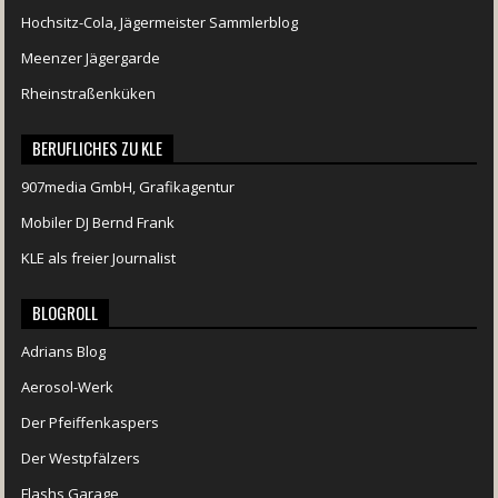
Hochsitz-Cola, Jägermeister Sammlerblog
Meenzer Jägergarde
Rheinstraßenküken
BERUFLICHES ZU KLE
907media GmbH, Grafikagentur
Mobiler DJ Bernd Frank
KLE als freier Journalist
BLOGROLL
Adrians Blog
Aerosol-Werk
Der Pfeiffenkaspers
Der Westpfälzers
Flashs Garage