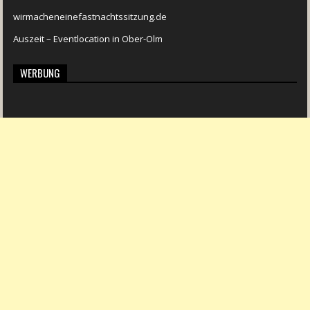
wirmacheneinefastnachtssitzung.de
Auszeit – Eventlocation in Ober-Olm
WERBUNG