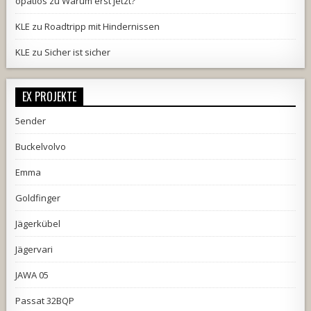
opatios
zu
Warum erst jetzt?
KLE
zu
Roadtripp mit Hindernissen
KLE
zu
Sicher ist sicher
EX PROJEKTE
5ender
Buckelvolvo
Emma
Goldfinger
Jägerkübel
Jägervari
JAWA 05
Passat 32BQP