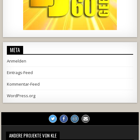
2537
239
2
737
71
5
META
Anmelden
Eintrags-Feed
Kommentar-Feed
WordPress.org
ANDERE PROJEKTE VON KLE