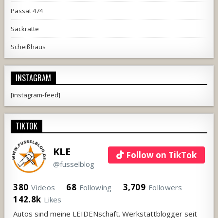
Passat 474
Sackratte
Scheißhaus
INSTAGRAM
[instagram-feed]
TIKTOK
KLE
Follow on TikTok
@fusselblog
380
68
3,709
Videos
Following
Followers
142.8k
Likes
Autos sind meine LEIDENschaft. Werkstattblogger seit