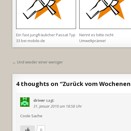
Ein fast jungfräulicher Passat Typ
Nennt es bitte nicht
33 bei mobile.de
Umweltprämie!
Beitragsnavigation
← Und wieder einer weniger
4 thoughts on “
Zurück vom Wochene
driver
sagt:
31. Januar 2010 um 18:58 Uhr
Coole Sache
0