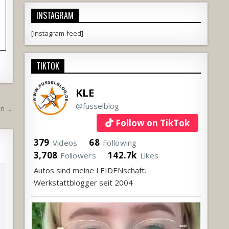
INSTAGRAM
[instagram-feed]
TIKTOK
KLE
@fusselblog
an →
Follow on TikTok
379
68
Videos
Following
3,708
142.7k
Followers
Likes
Autos sind meine LEIDENschaft.
Werkstattblogger seit 2004