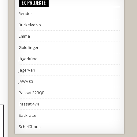
EX PROJEKTE
5ender
Buckelvolvo
Emma
Goldfinger
Jägerkübel
Jägervari
JAWA 05
Passat 32BQP
Passat 474
Sackratte
Scheißhaus