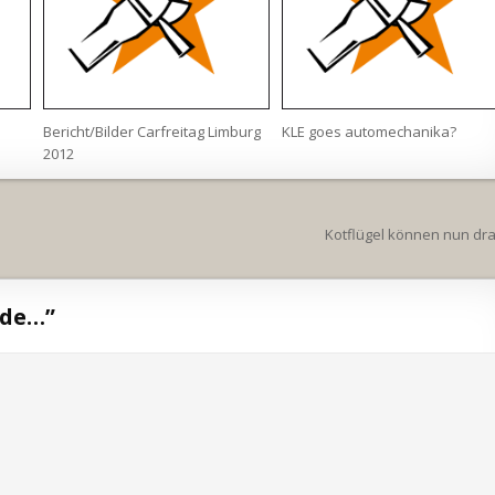
Bericht/Bilder Carfreitag Limburg
KLE goes automechanika?
2012
Kotflügel können nun dr
nde…
”