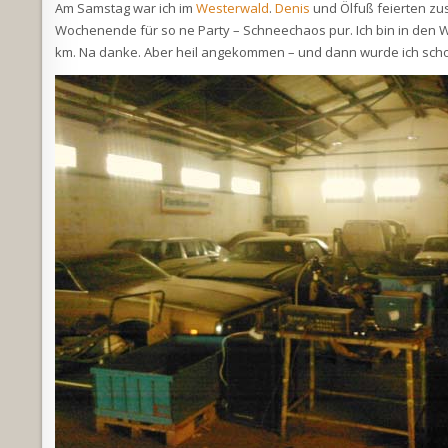
Am Samstag war ich im
Westerwald
.
Denis
und Ölfuß feierten zu
Wochenende für so ne Party – Schneechaos pur. Ich bin in den W
km. Na danke. Aber heil angekommen – und dann wurde ich schon