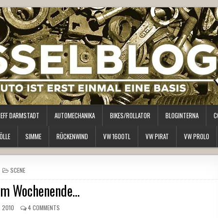
REFF DARMSTADT
AUTOMECHANIKA
BIKES/ROLLATOR
BLOGINTERNA
C
ÖLLE
SIMME
RÜCKENWIND
VW 1600TL
VW PIRAT
VW PROLO
POSTED
SCENE
IN
om Wochenende…
R 2010
4 COMMENTS