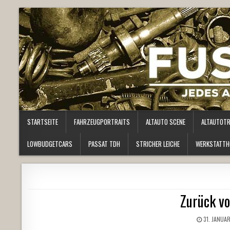
STARTSEITE
FAHRZEUGPORTRAITS
ALTAUTO SCENE
ALTAUTOT
LOWBUDGETCARS
PASSAT TDH
STRICHER LEICHE
WERKSTATTH
Zurück v
31. JANUA