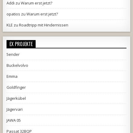
Addi
zu
Warum erst jetzt?
opatios
zu
Warum erst jetzt?
KLE
zu
Roadtripp mit Hindernissen
EX PROJEKTE
5ender
Buckelvolvo
Emma
Goldfinger
Jägerkübel
Jägervari
JAWA 05
Passat 32BQP