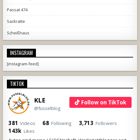
Passat 474
Sackratte
Scheißhaus
INSTAGRAM
[instagram-feed]
TIKTOK
KLE
Follow on TikTok
@fusselblog
381
68
3,713
Videos
Following
Followers
143k
Likes
Autos sind meine LEIDENschaft. Werkstattblogger seit