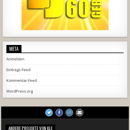
1857
205
10
2556
243
2
META
Anmelden
Eintrags-Feed
Kommentar-Feed
WordPress.org
ANDERE PROJEKTE VON KLE