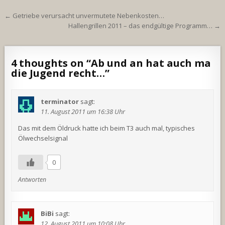
Beitragsnavigation
← Getriebe verursacht unvermutete Nebenkosten…
Hallengrillen 2011 – das endgültige Programm… →
4 thoughts on “
Ab und an hat auch ma
die Jugend recht…
”
terminator
sagt:
11. August 2011 um 16:38 Uhr
Das mit dem Öldruck hatte ich beim T3 auch mal, typisches
Ölwechselsignal
0
Antworten
BiBi
sagt:
12. August 2011 um 10:08 Uhr