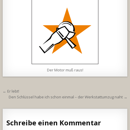
Der Motor muß raus!
Beitragsnavigation
← Er lebt!
Den Schlüssel habe ich schon einmal – der Werkstattumzug naht →
Schreibe einen Kommentar