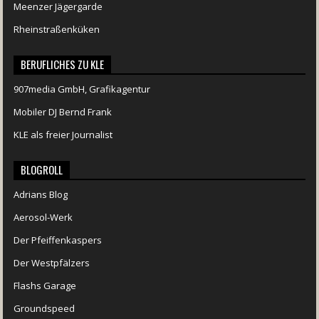
Meenzer Jägergarde
Rheinstraßenküken
BERUFLICHES ZU KLE
907media GmbH, Grafikagentur
Mobiler DJ Bernd Frank
KLE als freier Journalist
BLOGROLL
Adrians Blog
Aerosol-Werk
Der Pfeiffenkaspers
Der Westpfälzers
Flashs Garage
Groundspeed