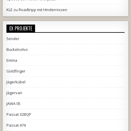
KLE
zu
Roadtripp mit Hindernissen
EX PROJEKTE
5ender
Buckelvolvo
Emma
Goldfinger
Jägerkübel
Jägervari
JAWA 05
Passat 32BQP
Passat 474