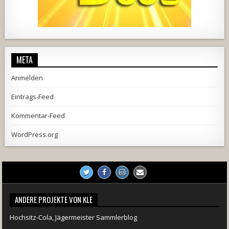
444
21
1870
206
10
META
Anmelden
Eintrags-Feed
Kommentar-Feed
WordPress.org
ANDERE PROJEKTE VON KLE
Hochsitz-Cola, Jägermeister Sammlerblog