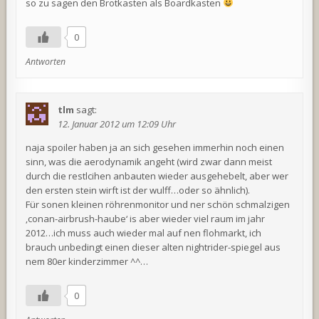
so zu sagen den Brotkasten als Boardkasten
0
Antworten
tlm
sagt:
12. Januar 2012 um 12:09 Uhr
naja spoiler haben ja an sich gesehen immerhin noch einen
sinn, was die aerodynamik angeht (wird zwar dann meist
durch die restlcihen anbauten wieder ausgehebelt, aber wer
den ersten stein wirft ist der wulff…oder so ähnlich).
Für sonen kleinen röhrenmonitor und ner schön schmalzigen
‚conan-airbrush-haube‘ is aber wieder viel raum im jahr
2012…ich muss auch wieder mal auf nen flohmarkt, ich
brauch unbedingt einen dieser alten nightrider-spiegel aus
nem 80er kinderzimmer ^^…
0