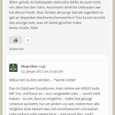
80ern geholt. An bekloppten Airbrushs fehlts da auch nicht,
vor allem bei den Vans. Ansonsten ähnliche Umbauten wie
bei diesen Fords. Was fanden die Jungs damals eigentlich so
geil an doppelten Rechteckscheinwerfern? Der Escort ist nicht
das einzige Auto, was ich damit gesehen habe.
Beste Grüße, Rildo
0
Antworten
Skeptiker
sagt:
12. Januar 2012 um 21:42 Uhr
Will ja nich zu bös werden…. *worte sortier
Das ist (fast) wie fusseltunen, man nehme ein HEILES Auto,
MIT Tüv, und baue es – aus Langeweile oder … zuviel Geld
haben – so um, dass es möglichst… hätte fast gesagt,
scheisse aussieht, nur um anders zu sein, indem man alle
mögliche dran tackert was sich anschweissen schrauben
oder tackern oder nieten lässt – und nennt das „cool“!