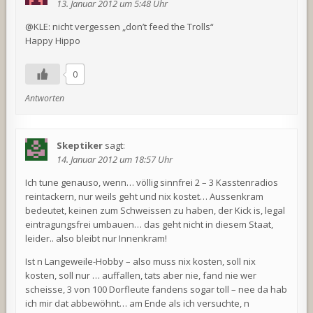
13. Januar 2012 um 5:48 Uhr
@KLE: nicht vergessen „don’t feed the Trolls“
Happy Hippo
0
Antworten
Skeptiker
sagt:
14. Januar 2012 um 18:57 Uhr
Ich tune genauso, wenn… völlig sinnfrei 2 – 3 Kasstenradios
reintackern, nur weils geht und nix kostet… Aussenkram
bedeutet, keinen zum Schweissen zu haben, der Kick is, legal
eintragungsfrei umbauen… das geht nicht in diesem Staat,
leider.. also bleibt nur Innenkram!
Ist n Langeweile-Hobby – also muss nix kosten, soll nix
kosten, soll nur … auffallen, tats aber nie, fand nie wer
scheisse, 3 von 100 Dorfleute fandens sogar toll – nee da hab
ich mir dat abbewöhnt… am Ende als ich versuchte, n