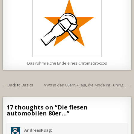
Das ruhmreiche Ende eines Chromsciroccos
Beitragsnavigation
← Back to Basics
VWs in den 80ern – jaja, die Mode im Tuning… →
17 thoughts on “
Die fiesen
automobilen 80er…
”
AndreasF
sagt: