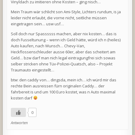
Vinyldach zu imitieren ohne Kosten – ging nisch…
Mein Traum wär schlicht son Ami-Style, Lichters rundum, is ja
leider nicht erlaubt, die vorne nicht, seitliche müssen
eingetragen sein… usw usf…
Soll doch nur Spassssss machen, aber nix kosten… das is
doch Fusseltunung – wenn ich Geld hätte, würd ich n (heiles)
Auto kaufen, nach Wunsch… Chevy-Van,
Heckflossenschleuder ausse 60er, aber das scheitert am
Geld… bzw darf man nich legal eintragungfrei sich sowas
selber stricken ohne Tüv-Polizei-Quatsch, also – Projekt
Traumauto eingestellt…
btw: den caddy von… dingsda, mein ich… ich würd mir das
rechte Bein ausreissen fürn originalen Caddy… der
fahrbereit is und um 100 Euro kostet, was n Auto maximal
kosten darf
0
Antworten