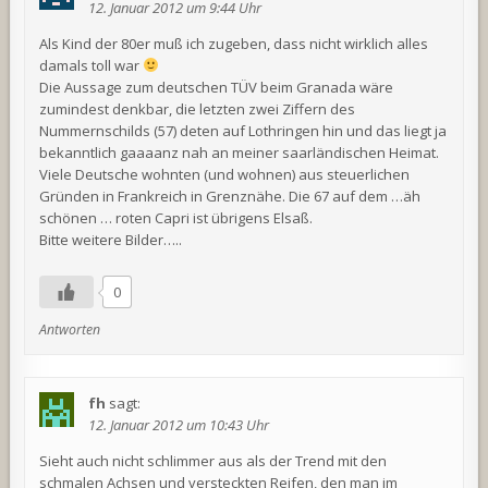
12. Januar 2012 um 9:44 Uhr
Als Kind der 80er muß ich zugeben, dass nicht wirklich alles
damals toll war
Die Aussage zum deutschen TÜV beim Granada wäre
zumindest denkbar, die letzten zwei Ziffern des
Nummernschilds (57) deten auf Lothringen hin und das liegt ja
bekanntlich gaaaanz nah an meiner saarländischen Heimat.
Viele Deutsche wohnten (und wohnen) aus steuerlichen
Gründen in Frankreich in Grenznähe. Die 67 auf dem …äh
schönen … roten Capri ist übrigens Elsaß.
Bitte weitere Bilder…..
0
Antworten
fh
sagt:
12. Januar 2012 um 10:43 Uhr
Sieht auch nicht schlimmer aus als der Trend mit den
schmalen Achsen und versteckten Reifen, den man im