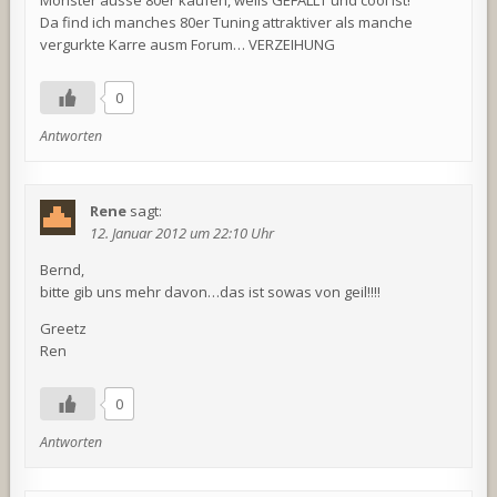
Monster ausse 80er kaufen, weils GEFÄLLT und cool ist!
Da find ich manches 80er Tuning attraktiver als manche
vergurkte Karre ausm Forum… VERZEIHUNG
0
Antworten
Rene
sagt:
12. Januar 2012 um 22:10 Uhr
Bernd,
bitte gib uns mehr davon…das ist sowas von geil!!!!
Greetz
Ren
0
Antworten