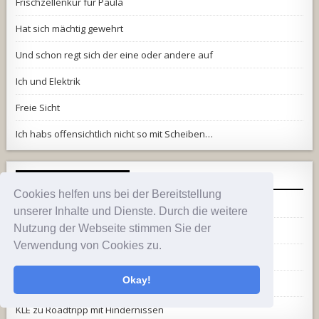
Frischzellenkur für Paula
Hat sich mächtig gewehrt
Und schon regt sich der eine oder andere auf
Ich und Elektrik
Freie Sicht
Ich habs offensichtlich nicht so mit Scheiben…
NEUESTE KOMMENTARE
Cookies helfen uns bei der Bereitstellung
outrage
zu
Warum erst jetzt?
unserer Inhalte und Dienste. Durch die weitere
Nutzung der Webseite stimmen Sie der
MainzMichel
zu
Support aus der Hölle
Verwendung von Cookies zu.
Addi
zu
Warum erst jetzt?
Okay!
opatios
zu
Warum erst jetzt?
KLE
zu
Roadtripp mit Hindernissen