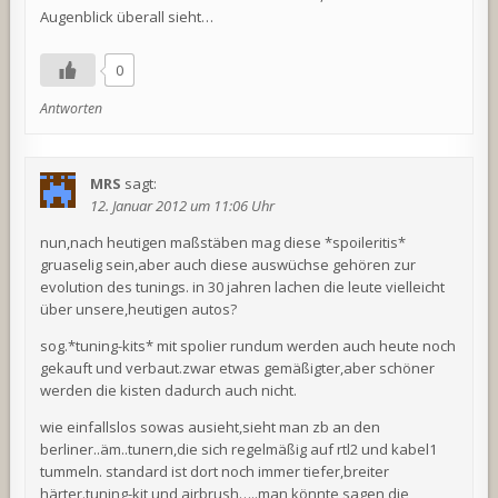
Augenblick überall sieht…
0
Antworten
MRS
sagt:
12. Januar 2012 um 11:06 Uhr
nun,nach heutigen maßstäben mag diese *spoileritis*
gruaselig sein,aber auch diese auswüchse gehören zur
evolution des tunings. in 30 jahren lachen die leute vielleicht
über unsere,heutigen autos?
sog.*tuning-kits* mit spolier rundum werden auch heute noch
gekauft und verbaut.zwar etwas gemäßigter,aber schöner
werden die kisten dadurch auch nicht.
wie einfallslos sowas ausieht,sieht man zb an den
berliner..äm..tunern,die sich regelmäßig auf rtl2 und kabel1
tummeln. standard ist dort noch immer tiefer,breiter
härter.tuning-kit und airbrush…..man könnte sagen,die