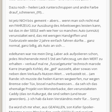
Dazu noch – heilen Lack runterschruppen und andre Farbe
drauf_schmieren_(!!!!)…
Ist jetz NICH bös gemeint – abers… wenn man sich nicht mal
ein FAHRZEUG zur Ausübung des Arbeitsweges leisten kann,
tut das in der SEELE weh wie hier so manches Auto (unnütz)
verunstaltet wird, das mit wenigen Handgriffen und
Tüvbrutzeln wieder 2 Jahre einfach fahren dürfte… ganz
normal, ganz billig, als Auto an sich …
edeltunen war nie mein Ding, Laber ack aufpolieren schon,
jedes Wochenende mind 5 Std am Fahrzeug, um den WERT zu
erhalten – verkauf mal ne „fusselgetunte“ technisch marode
Karre (mangels Kohle), die „geil“ aussieht, aber sowas von
neben dem Verkaufs-Nutzen-Wert … verbastelt ist… (am
Rande: ich musste die heilen Karren wegwerfen, nur wegen
Bremse oder Tüv, bissel nachschweissen… da seh ich das
ehemalige Projekt von Monsterbacke, den verunstalteten
Caddy (das isn Kulturgut, die sind selten (und teuer
geworden)…)- ich hab da kein Verständnis mehr für… Sorry)
Da würd ich mir eher, aus GEAFALLEN, son Käfer-Spoiler-