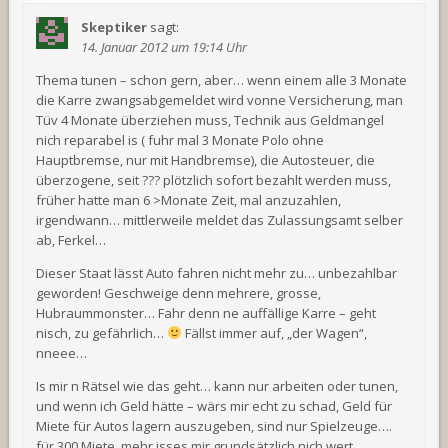
Skeptiker
sagt:
14. Januar 2012 um 19:14 Uhr
Thema tunen – schon gern, aber… wenn einem alle 3 Monate
die Karre zwangsabgemeldet wird vonne Versicherung, man
Tüv 4 Monate überziehen muss, Technik aus Geldmangel
nich reparabel is ( fuhr mal 3 Monate Polo ohne
Hauptbremse, nur mit Handbremse), die Autosteuer, die
überzogene, seit ??? plötzlich sofort bezahlt werden muss,
früher hatte man 6 >Monate Zeit, mal anzuzahlen,
irgendwann… mittlerweile meldet das Zulassungsamt selber
ab, Ferkel…
Dieser Staat lässt Auto fahren nicht mehr zu… unbezahlbar
geworden! Geschweige denn mehrere, grosse,
Hubraummonster… Fahr denn ne auffällige Karre – geht
nisch, zu gefährlich…
Fällst immer auf, „der Wagen“,
nneee…
Is mir n Rätsel wie das geht… kann nur arbeiten oder tunen,
und wenn ich Geld hätte – wärs mir echt zu schad, Geld für
Miete für Autos lagern auszugeben, sind nur Spielzeuge….
für 300 Miete, mehr isses mir grundsätzlich nich wert,