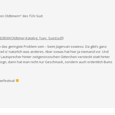
on Oldtimern“ des TÜV-Süd:
828569/Oldtimer-Katalog_Tuev_Sued.pdf
)
 das geringste Problem sein – beim Jägervari sowieso. Da gibt’s ganz
il is‘ natürlich was anderes. Aber sowas hat hier ja niemand vor. Und
autsprecher hinter zeitgenössischen Gitterchen versteckt statt hinter
esign, dann hat man nicht nur Geschmack, sondern auch ordentlich Bums
aefestival