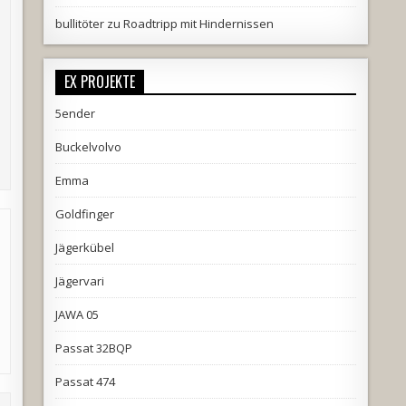
bullitöter
zu
Roadtripp mit Hindernissen
EX PROJEKTE
5ender
Buckelvolvo
Emma
Goldfinger
Jägerkübel
Jägervari
JAWA 05
Passat 32BQP
Passat 474