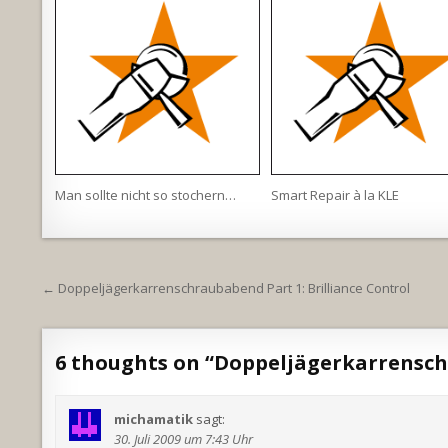
Man sollte nicht so stochern…
Smart Repair à la KLE
Beitragsnavigation
← Doppeljägerkarrenschraubabend Part 1: Brilliance Control
6 thoughts on “
Doppeljägerkarrenschr
michamatik
sagt:
30. Juli 2009 um 7:43 Uhr