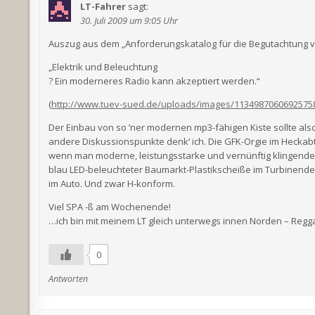
LT-Fahrer
sagt:
30. Juli 2009 um 9:05 Uhr
Auszug aus dem „Anforderungskatalog für die Begutachtung v
„Elektrik und Beleuchtung
? Ein moderneres Radio kann akzeptiert werden.“
(
http://www.tuev-sued.de/uploads/images/1134987060692575
Der Einbau von so ’ner modernen mp3-fähigen Kiste sollte also
andere Diskussionspunkte denk‘ ich. Die GFK-Orgie im Heckabte
wenn man moderne, leistungsstarke und vernünftig klingende L
blau LED-beleuchteter Baumarkt-Plastikscheiße im Turbinend
im Auto. Und zwar H-konform.
Viel SPA -ß am Wochenende!
…ich bin mit meinem LT gleich unterwegs innen Norden – Regg
0
Antworten