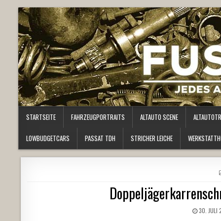
STARTSEITE
FAHRZEUGPORTRAITS
ALTAUTO SCENE
ALTAUTOT
LOWBUDGETCARS
PASSAT TDH
STRICHER LEICHE
WERKSTATTH
Doppeljägerkarrenschr
30. JULI