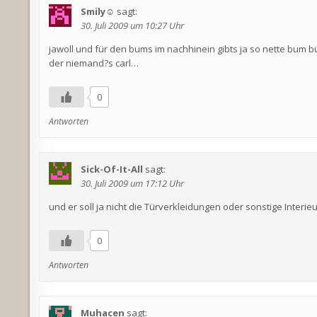
Smily☺
sagt:
30. Juli 2009 um 10:27 Uhr
jawoll und für den bums im nachhinein gibts ja so nette bum b
der niemand?s carl…
0
Antworten
Sick-Of-It-All
sagt:
30. Juli 2009 um 17:12 Uhr
und er soll ja nicht die Türverkleidungen oder sonstige Inter
0
Antworten
Muhacen
sagt: