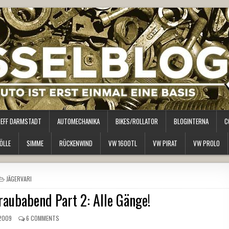
REFF DARMSTADT
AUTOMECHANIKA
BIKES/ROLLATOR
BLOGINTERNA
C
ÖLLE
SIMME
RÜCKENWIND
VW 1600TL
VW PIRAT
VW PROLO
POSTED
JÄGERVARI
IN
aubabend Part 2: Alle Gänge!
 2009
6 COMMENTS