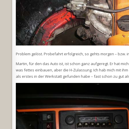
Problem gelöst. Probefahrt erfolgreich, so gehts morgen – bzw. 
Martin, für den das Auto ist, ist schon ganz aufgeregt. Er hat m
was fettes einbauen, aber die H-Zulassung. Ich hab mich mit ihm
als erstes in der Werkstatt gefunden habe – fast schon zu gut 