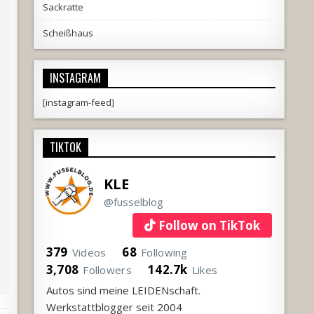
Sackratte
Scheißhaus
INSTAGRAM
[instagram-feed]
TIKTOK
KLE
@fusselblog
Follow on TikTok
379
68
Videos
Following
3,708
142.7k
Followers
Likes
Autos sind meine LEIDENschaft.
Werkstattblogger seit 2004