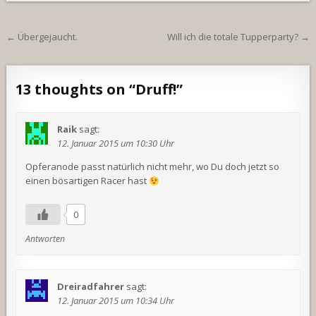
Beitragsnavigation
← Übergejaucht.
Will ich die totale Tupperparty? →
13 thoughts on “
Druff!
”
Raik
sagt:
12. Januar 2015 um 10:30 Uhr
Opferanode passt natürlich nicht mehr, wo Du doch jetzt so
einen bösartigen Racer hast
0
Antworten
Dreiradfahrer
sagt:
12. Januar 2015 um 10:34 Uhr