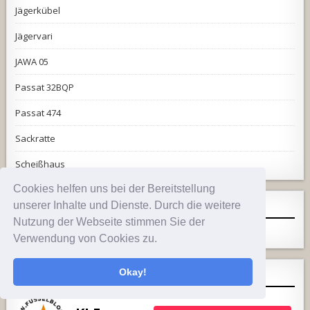
Jägerkübel
Jägervari
JAWA 05
Passat 32BQP
Passat 474
Sackratte
Scheißhaus
Cookies helfen uns bei der Bereitstellung
unserer Inhalte und Dienste. Durch die weitere
INSTAGRAM
Nutzung der Webseite stimmen Sie der
[instagram-feed]
Verwendung von Cookies zu.
Okay!
TIKTOK