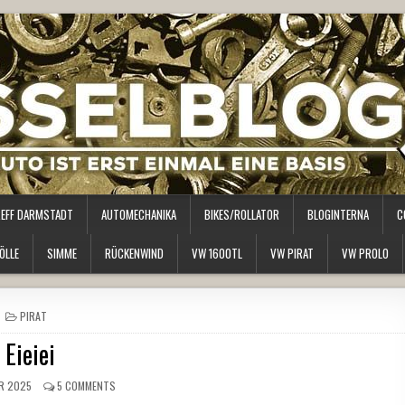
REFF DARMSTADT
AUTOMECHANIKA
BIKES/ROLLATOR
BLOGINTERNA
C
ÖLLE
SIMME
RÜCKENWIND
VW 1600TL
VW PIRAT
VW PROLO
POSTED
PIRAT
IN
Eieiei
R 2025
5 COMMENTS