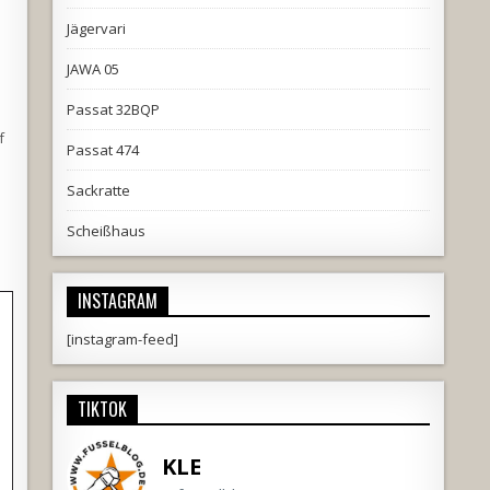
Jägervari
JAWA 05
Passat 32BQP
f
Passat 474
Sackratte
Scheißhaus
INSTAGRAM
[instagram-feed]
TIKTOK
KLE