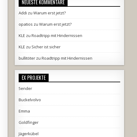
NEUESTE KOMMENTARE
Addi
zu
Warum erst jetzt?
opatios
zu
Warum erst jetzt?
KLE
zu
Roadtripp mit Hindernissen
KLE
zu
Sicher ist sicher
bullitöter
zu
Roadtripp mit Hindernissen
EX PROJEKTE
5ender
Buckelvolvo
Emma
Goldfinger
Jägerkübel