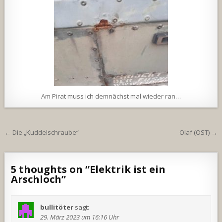
Am Pirat muss ich demnächst mal wieder ran…
Beitragsnavigation
← Die „Kuddelschraube“
Olaf (OST) →
5 thoughts on “
Elektrik ist ein
Arschloch
”
bullitöter
sagt:
29. März 2023 um 16:16 Uhr