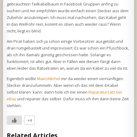
gebrauchten Teilkabelbaum in Facebook Gruppen anfing zu
suchen und mir empfohlen wurde einfach einen Stecker aus dem
Zubehör anzukrimpen. Ich muss mal nachsehen, das Kabel geht
in das Wellrohr rein, kommt es oben auch wieder raus? Wenn
nicht, liegt es blind.
Am Pirat haben sich ja schon einige Vorbesitzer ausgetobt und
dran rumgebastelt und improvisiert. Es war schon ein Pfuschbock,
als ich ihn damals günstig geschossen hatte. Solange es
funktioniert, ist alles gut. Aber in Fällen wie diesen fängt dann
eben leider das Rätselraten an, warum da ein Kabel zu viel da ist.
Eigentlich wollte
MainzMichel
mir da wieder einen vernünftigen
Stecker dranzufummeln. Aber wenn ich das mit dem 4.Kabel
selbst klären kann, dann hole ich mir einen
Reparatursatz bei
eBay
und reparier das selber. Dafür muss ich ihm dann keine Zeit
stehlen.
+4
Related Articles