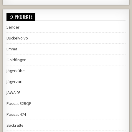
EX PROJEKTE
5ender
Buckelvolvo
Emma
Goldfinger
Jägerkübel
Jägervari
JAWA 05
Passat 32BQP
Passat 474
Sackratte