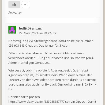
+1
Antworten
bullitöter
sagt:
29. März 2023 um 20:33 Uhr
Nachtrag, das VW Steckergehäuse dafür sollte die Nummer
055 903 845 C haben. Das ist nur für 3 Adern.
Offenbar ist das aber auch bei Lucas Lichtmaschinen
verwendet worden… King of Darkness und so, von wegen 4
Adern in 3 Poligen Gehäuse…
Wie gesagt, guck ma ob die 4. Ader Autoseitig überhaupt
irgendwo dran ist, ich schätze nein. Wenn doch bimmel den
Stecker von der bl/ws Ader nach den roten durch, is bestimmt
durchgang, also auch nur B+ dauf. Oginool sind nur 3, 2x B+ 1x
D+
Der hier sollte passen
https://www.ebay.de/itm/323988587777
so rein Optisch. Damit