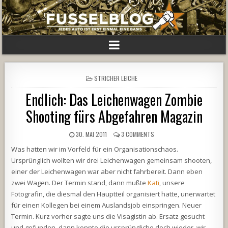
POSTED
STRICHER LEICHE
IN
Endlich: Das Leichenwagen Zombie
Shooting fürs Abgefahren Magazin
30. MAI 2011
3 COMMENTS
Was hatten wir im Vorfeld für ein Organisationschaos.
Ursprünglich wollten wir drei Leichenwagen gemeinsam shooten,
einer der Leichenwagen war aber nicht fahrbereit. Dann eben
zwei Wagen. Der Termin stand, dann mußte
Kati
, unsere
Fotografin, die diesmal den Hauptteil organisiert hatte, unerwartet
für einen Kollegen bei einem Auslandsjob einspringen. Neuer
Termin. Kurz vorher sagte uns die Visagistin ab. Ersatz gesucht
und gefunden, dann konnte die ursprüngliche doch wieder, wir