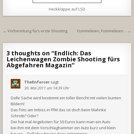
Heckklappe auf LSD
Beitragsnavigation
← Vorbereitung fürs erste Shooting
Fummeleien, Fummeleien… →
3 thoughts on “
Endlich: Das
Leichenwagen Zombie Shooting fürs
Abgefahren Magazin
”
TheEnforcer
sagt:
30. Mai 2011 um 14:39 Uhr
Dolle Sache wird bestimmt ein toller Bericht mit vielen bunten
Bildern!
Das Foto am Imbiss in FFM das ist doch beim Mahnke
Schrotti? Oder?
Der hat mal Angeboten für 50 Euros kann man ein Auto
bei ihm mit dem Vorschlaghammer ein Auto kurz und klein
hauen….Doll Idee,bin nie dazu gekommen.