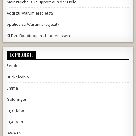
MainzMichel
zu
Support aus der Hölle
Addi
zu
Warum erst jetzt?
opatios
zu
Warum erst jetzt?
KLE
zu
Roadtripp mit Hindernissen
EX PROJEKTE
5ender
Buckelvolvo
Emma
Goldfinger
Jägerkübel
Jägervari
JAWA 05