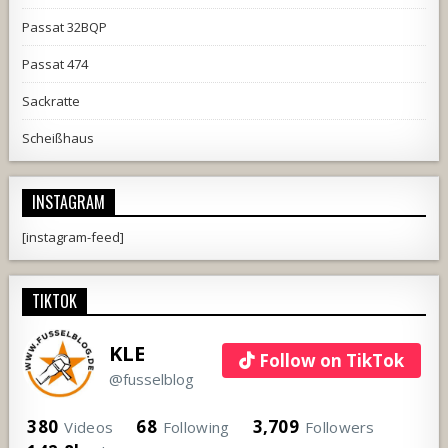
Passat 32BQP
Passat 474
Sackratte
Scheißhaus
INSTAGRAM
[instagram-feed]
TIKTOK
KLE
Follow on TikTok
@fusselblog
380
68
3,709
Videos
Following
Followers