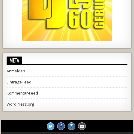
2537
239
2
737
71
5
META
Anmelden
Eintrags-Feed
Kommentar-Feed
WordPress.org