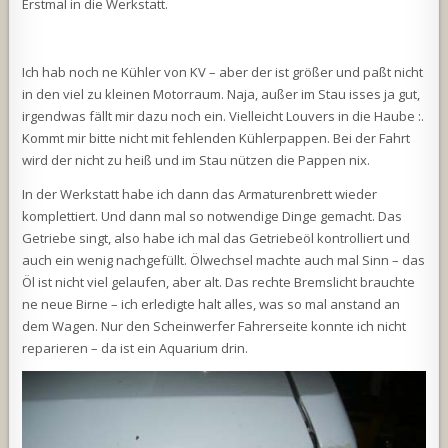
Erstmal in die Werkstatt.
Ich hab noch ne Kühler von KV – aber der ist größer und paßt nicht
in den viel zu kleinen Motorraum. Naja, außer im Stau isses ja gut,
irgendwas fällt mir dazu noch ein. Vielleicht Louvers in die Haube :.
Kommt mir bitte nicht mit fehlenden Kühlerpappen. Bei der Fahrt
wird der nicht zu heiß und im Stau nützen die Pappen nix.
In der Werkstatt habe ich dann das Armaturenbrett wieder
komplettiert. Und dann mal so notwendige Dinge gemacht. Das
Getriebe singt, also habe ich mal das Getriebeöl kontrolliert und
auch ein wenig nachgefüllt. Ölwechsel machte auch mal Sinn – das
Öl ist nicht viel gelaufen, aber alt. Das rechte Bremslicht brauchte
ne neue Birne – ich erledigte halt alles, was so mal anstand an
dem Wagen. Nur den Scheinwerfer Fahrerseite konnte ich nicht
reparieren – da ist ein Aquarium drin.