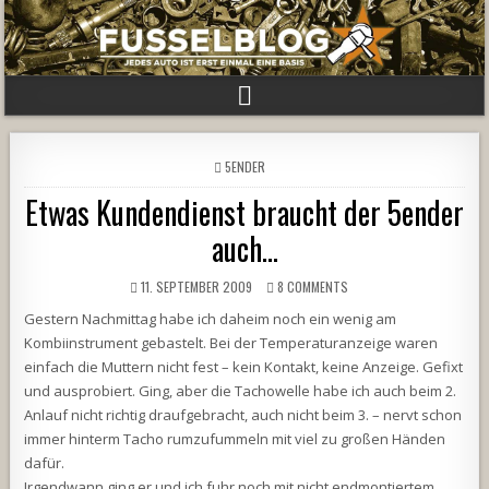
POSTED
5ENDER
IN
Etwas Kundendienst braucht der 5ender
auch…
11. SEPTEMBER 2009
8 COMMENTS
Gestern Nachmittag habe ich daheim noch ein wenig am
Kombiinstrument gebastelt. Bei der Temperaturanzeige waren
einfach die Muttern nicht fest – kein Kontakt, keine Anzeige. Gefixt
und ausprobiert. Ging, aber die Tachowelle habe ich auch beim 2.
Anlauf nicht richtig draufgebracht, auch nicht beim 3. – nervt schon
immer hinterm Tacho rumzufummeln mit viel zu großen Händen
dafür.
Irgendwann ging er und ich fuhr noch mit nicht endmontiertem