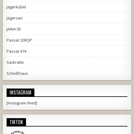
Jägerkübel
Jägervari
JAWA 05
Passat 32BQP
Passat 474
Sackratte
Scheißhaus
INSTAGRAM
[instagram-feed]
TIKTOK