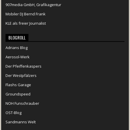
907media GmbH, Grafikagentur
Mobiler DJ Bernd Frank
KLE als freier Journalist
BLOGROLL
Adrians Blog
Aerosol-Werk
Der Pfeiffenkaspers
Der Westpfälzers
Flashs Garage
Groundspeed
NOH Funschrauber
OST-Blog
Sandmanns Welt