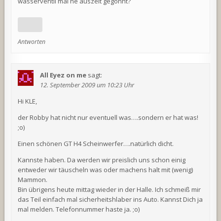
wasserventil mal ne auszeit gegönnt?
Antworten
All Eyez on me
sagt:
12. September 2009 um 10:23 Uhr
Hi KLE,
der Robby hat nicht nur eventuell was….sondern er hat was!
;o)
Einen schönen GT H4 Scheinwerfer….natürlich dicht.
Kannste haben. Da werden wir preislich uns schon einig
entweder wir täuscheln was oder machens halt mit (wenig)
Mammon.
Bin übrigens heute mittag wieder in der Halle. Ich schmeiß mir
das Teil einfach mal sicherheitshlaber ins Auto. Kannst Dich ja
mal melden. Telefonnummer haste ja. ;o)