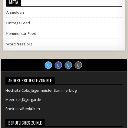
META
Anmelden
Eintrags-Feed
Kommentar-Feed
WordPress.org
2537
239
2
737
71
5
ANDERE PROJEKTE VON KLE
Hochsitz-Cola, Jägermeister Sammlerblog
Meenzer Jägergarde
Rheinstraßenküken
BERUFLICHES ZU KLE