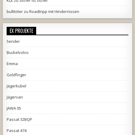
KLE
zu
Sicher ist sicher
bullitöter
zu
Roadtripp mit Hindernissen
EX PROJEKTE
5ender
Buckelvolvo
Emma
Goldfinger
Jägerkübel
Jägervari
JAWA 05
Passat 32BQP
Passat 474