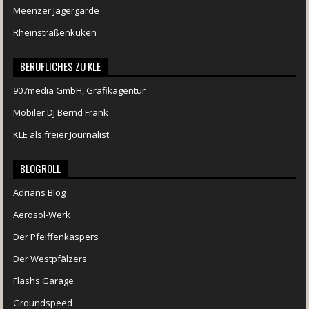
Meenzer Jägergarde
Rheinstraßenküken
BERUFLICHES ZU KLE
907media GmbH, Grafikagentur
Mobiler DJ Bernd Frank
KLE als freier Journalist
BLOGROLL
Adrians Blog
Aerosol-Werk
Der Pfeiffenkaspers
Der Westpfälzers
Flashs Garage
Groundspeed