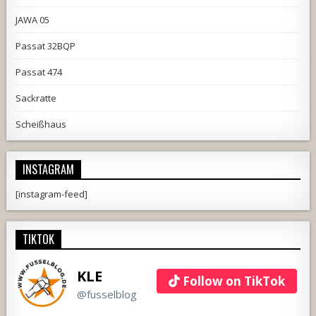
JAWA 05
Passat 32BQP
Passat 474
Sackratte
Scheißhaus
INSTAGRAM
[instagram-feed]
TIKTOK
KLE
Follow on TikTok
@fusselblog