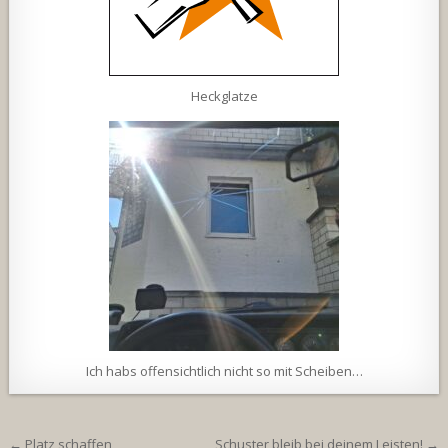
Heckglatze
Ich habs offensichtlich nicht so mit Scheiben…
Beitragsnavigation
← Platz schaffen
Schuster bleib bei deinem Leisten! →