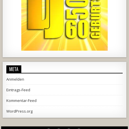
1857
205
10
2556
243
2
META
Anmelden
Eintrags-Feed
Kommentar-Feed
WordPress.org