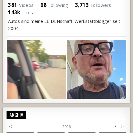
381
68
3,713
Videos
Following
Followers
143k
Likes
Autos sind meine LEIDENschaft. Werkstattblogger seit
2004
ARCHIV
<
>
2026
▼
1152
104
4
897
63
3