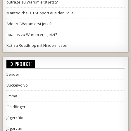
outrage
zu
Warum erst jetzt?
MainzMichel
zu
Support aus der Hölle
Addi
zu
Warum erst jetzt?
opatios
zu
Warum erst jetzt?
KLE
zu
Roadtripp mit Hindernissen
EX PROJEKTE
5ender
Buckelvolvo
Emma
Goldfinger
Jägerkübel
Jägervari